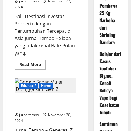
jurnaltempo
November 27,
Pembawa
2024
25 Kg
Bali: Destinasi Investasi
Narkoba
Properti dengan
dari
Pertumbuhan Tercepat di
Skrining
Asia Jurnal Tempo – Siapa
Bandara
yang tidak kenal Bali? Pulau
yang...
Belajar dari
Kasus
Read
Read More
YouTuber
more
about
Bigmo,
Investasi
Properti
Kenali
Paling
Edukatif
Home
Cerah
Bahaya
Se-
Asia
Vape bagi
Google Mulai Sadar
Pilihan
Kesehatan
Tepat
‘Ditinggalkan’ Gen Z
Ada
Tubuh
di
jurnaltempo
November 20,
Bali
2024
Sentimen
Jurnal Tempo – Generasi Z