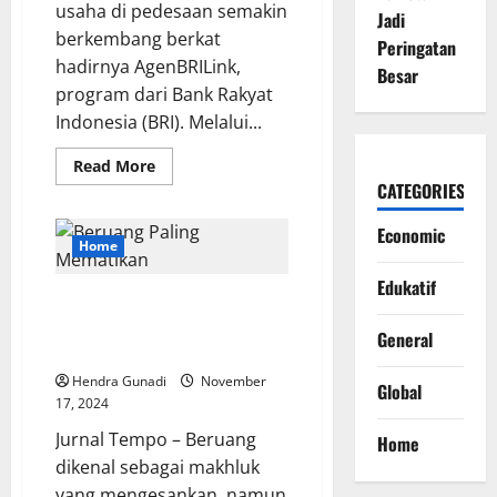
usaha di pedesaan semakin
Jadi
berkembang berkat
Peringatan
hadirnya AgenBRILink,
Besar
program dari Bank Rakyat
Indonesia (BRI). Melalui...
Read
Read More
more
CATEGORIES
about
Peluang
Usaha
Economic
BRILink
Home
Bantu
Pergerakan
Edukatif
Ekonomi
Jenis Beruang Paling
Simalungun
Mematikan: Fakta dan Kisah
General
Menegangkan
Hendra Gunadi
November
Global
17, 2024
Jurnal Tempo – Beruang
Home
dikenal sebagai makhluk
yang mengesankan, namun