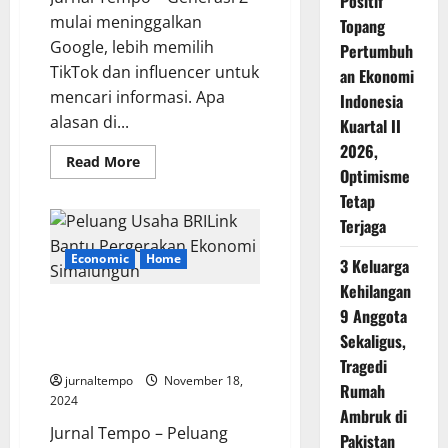
Positif
mulai meninggalkan
Topang
Google, lebih memilih
Pertumbuh
TikTok dan influencer untuk
an Ekonomi
mencari informasi. Apa
Indonesia
alasan di...
Kuartal II
2026,
Read
Read More
Optimisme
more
about
Tetap
Google
Mulai
Terjaga
Sadar
‘Ditinggalkan’
Gen
Economic
Home
3 Keluarga
Z
Kehilangan
Peluang Usaha BRILink Bantu
9 Anggota
Pergerakan Ekonomi
Sekaligus,
Simalungun
Tragedi
jurnaltempo
November 18,
Rumah
2024
Ambruk di
Jurnal Tempo – Peluang
Pakistan