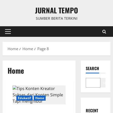
Skip
JURNAL TEMPO
to
content
SUMBER BERITA TERKINI
Primary
Menu
Home
Home
Page 8
Home
SEARCH
Search
Edukatif
Home
RECENT
Tips Konten Kreator Sukses