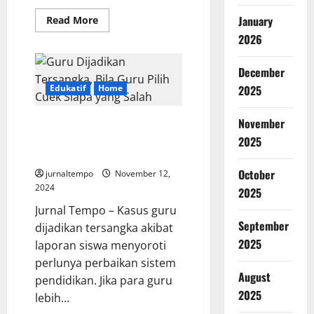
Read
January
Read More
more
2026
about
Tarif
PPN
12
December
Persen
Untuk
Edukatif
Home
2025
Tahun
2025
Tetap
November
Guru Dijadikan Tersangka, Bila
Berlaku
Guru Pilih Cuek Siapa yang
2025
Salah?
October
jurnaltempo
November 12,
2024
2025
Jurnal Tempo – Kasus guru
September
dijadikan tersangka akibat
2025
laporan siswa menyoroti
perlunya perbaikan sistem
August
pendidikan. Jika para guru
2025
lebih...