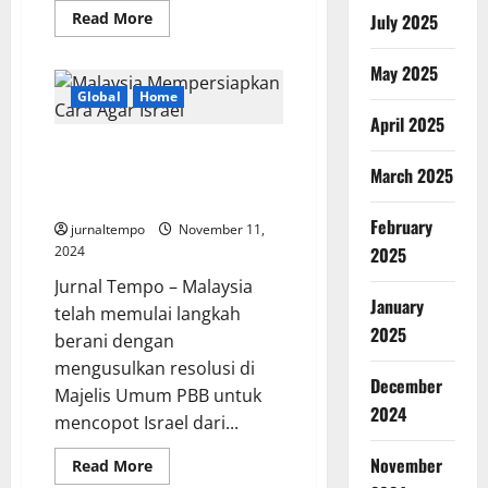
Read
Read More
July 2025
more
about
Guru
May 2025
Dijadikan
Tersangka,
Global
Home
Bila
April 2025
Guru
Pilih
Malaysia Mempersiapkan Cara
Cuek
Siapa
March 2025
Agar Israel Bisa di Depak dari
yang
PBB
Salah?
February
jurnaltempo
November 11,
2024
2025
Jurnal Tempo – Malaysia
January
telah memulai langkah
2025
berani dengan
mengusulkan resolusi di
December
Majelis Umum PBB untuk
2024
mencopot Israel dari...
November
Read
Read More
more