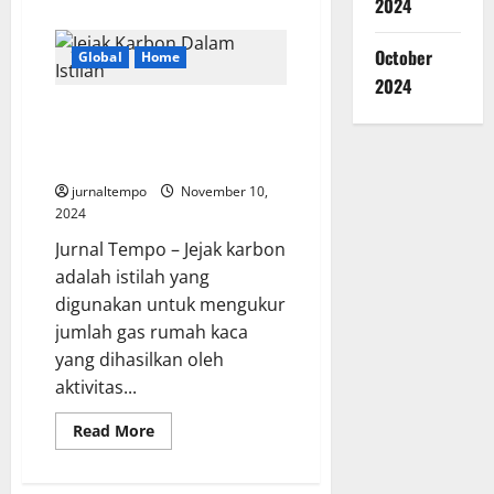
2024
about
Malaysia
Mempersiapkan
Cara
October
Global
Home
Agar
2024
Israel
Bisa
Jejak Karbon Dalam Istilah,
di
Depak
Pemahaman Serta Cara
dari
Mengurangi
PBB
jurnaltempo
November 10,
2024
Jurnal Tempo – Jejak karbon
adalah istilah yang
digunakan untuk mengukur
jumlah gas rumah kaca
yang dihasilkan oleh
aktivitas...
Read
Read More
more
about
Jejak
Karbon