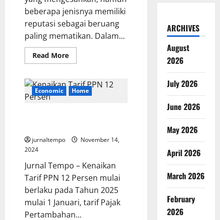
beberapa jenisnya memiliki
reputasi sebagai beruang
ARCHIVES
paling mematikan. Dalam...
August
Read
Read More
2026
more
about
Jenis
Beruang
July 2026
Paling
Economic
Home
Mematikan:
Fakta
June 2026
dan
Tarif PPN 12 Persen Untuk
Kisah
Menegangkan
Tahun 2025 Tetap Berlaku
May 2026
jurnaltempo
November 14,
2024
April 2026
Jurnal Tempo – Kenaikan
March 2026
Tarif PPN 12 Persen mulai
berlaku pada Tahun 2025
February
mulai 1 Januari, tarif Pajak
2026
Pertambahan...