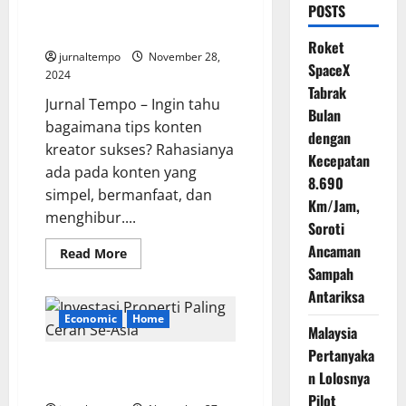
POSTS
dari Konten Simple Tapi
menghibur
Roket
jurnaltempo
November 28,
SpaceX
2024
Tabrak
Jurnal Tempo – Ingin tahu
Bulan
bagaimana tips konten
dengan
kreator sukses? Rahasianya
Kecepatan
ada pada konten yang
8.690
simpel, bermanfaat, dan
Km/Jam,
menghibur....
Soroti
Ancaman
Read
Read More
more
Sampah
about
Tips
Antariksa
Konten
Kreator
Economic
Home
Sukses
Malaysia
dari
Pertanyaka
Konten
Investasi Properti Paling Cerah
Simple
n Lolosnya
Tapi
Se-Asia Pilihan Tepat Ada di Bali
menghibur
Pilot