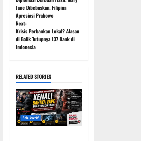
o
Jane Dibebaskan, Filipina
Apresiasi Prabowo
s
Next:
t
Krisis Perbankan Lokal? Alasan
di Balik Tutupnya 137 Bank di
n
Indonesia
a
v
RELATED STORIES
i
g
a
Edukatif
t
Belajar dari Kasus YouTuber
i