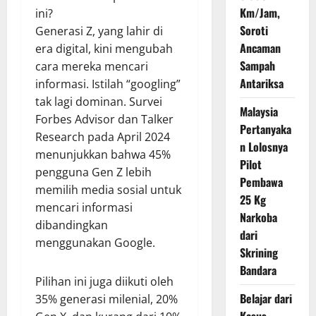
Km/Jam,
ini?
Soroti
Generasi Z, yang lahir di
Ancaman
era digital, kini mengubah
Sampah
cara mereka mencari
Antariksa
informasi. Istilah “googling”
tak lagi dominan. Survei
Malaysia
Forbes Advisor dan Talker
Pertanyaka
Research pada April 2024
n Lolosnya
menunjukkan bahwa 45%
Pilot
pengguna Gen Z lebih
Pembawa
memilih media sosial untuk
25 Kg
mencari informasi
Narkoba
dibandingkan
dari
menggunakan Google.
Skrining
Bandara
Pilihan ini juga diikuti oleh
Belajar dari
35% generasi milenial, 20%