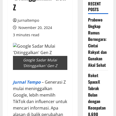
RECENT
Z
POSTS
Prabowo
jurnaltempo
Ungkap
November 20, 2024
Rumus
3 minutes read
Bernegara:
Cintai
Rakyat dan
Gunakan
Google Sadar Mulai
Akal Sehat
'Ditinggalkan' Gen Z
Roket
SpaceX
Jurnal Tempo
– Generasi Z
Tabrak
mulai meninggalkan
Bulan
Google, lebih memilih
dengan
TikTok dan influencer untuk
Kecepatan
mencari informasi. Apa
8.690
alasan di balik perubahan