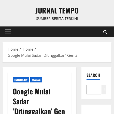
Skip
JURNAL TEMPO
to
content
SUMBER BERITA TERKINI
Primary
Menu
Home
Home
Google Mulai Sadar ‘Ditinggalkan’ Gen Z
SEARCH
Edukatif
Home
Google Mulai
Search
Sadar
‘Ditinggalkan’ Gen