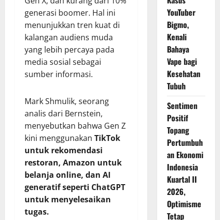
Kasus
Gen X, dan kurang dari 10%
YouTuber
generasi boomer. Hal ini
Bigmo,
menunjukkan tren kuat di
Kenali
kalangan audiens muda
Bahaya
yang lebih percaya pada
Vape bagi
media sosial sebagai
Kesehatan
sumber informasi.
Tubuh
Mark Shmulik, seorang
Sentimen
analis dari Bernstein,
Positif
menyebutkan bahwa Gen Z
Topang
kini menggunakan
TikTok
Pertumbuh
untuk rekomendasi
an Ekonomi
restoran, Amazon untuk
Indonesia
belanja online, dan AI
Kuartal II
generatif seperti ChatGPT
2026,
untuk menyelesaikan
Optimisme
tugas.
Tetap