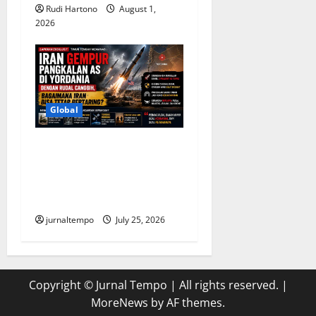
Rudi Hartono
August 1,
2026
Global
Iran Gempur Pangkalan AS
di Yordania, Rahasia
Kekuatan Rudalnya Mulai
Terungkap
jurnaltempo
July 25, 2026
Copyright © Jurnal Tempo | All rights reserved.
|
MoreNews
by AF themes.