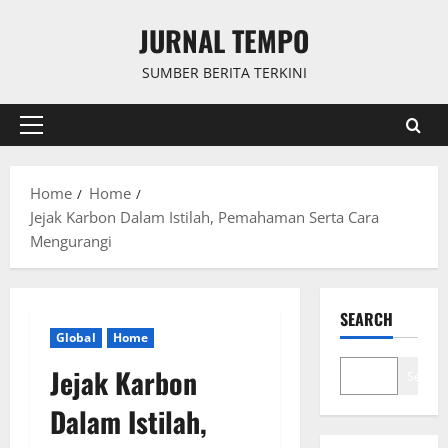
Skip
JURNAL TEMPO
to
content
SUMBER BERITA TERKINI
Primary
Menu
Home
Home
Jejak Karbon Dalam Istilah, Pemahaman Serta Cara
Mengurangi
SEARCH
Global
Home
Jejak Karbon
Search
Dalam Istilah,