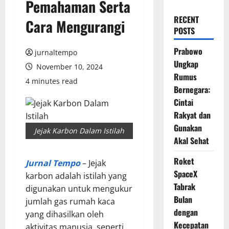
Pemahaman Serta
RECENT
Cara Mengurangi
POSTS
Prabowo
jurnaltempo
Ungkap
November 10, 2024
Rumus
4 minutes read
Bernegara:
Cintai
Rakyat dan
Gunakan
Jejak Karbon Dalam Istilah
Akal Sehat
Roket
Jurnal Tempo
– Jejak
SpaceX
karbon adalah istilah yang
Tabrak
digunakan untuk mengukur
Bulan
jumlah gas rumah kaca
dengan
yang dihasilkan oleh
Kecepatan
aktivitas manusia, seperti