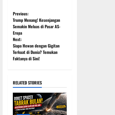
P
Previous:
Trump Menang! Kesenjangan
o
Semakin Meluas di Pasar AS-
Eropa
s
Next:
t
Siapa Hewan dengan Gigitan
Terkuat di Dunia? Temukan
n
Faktanya di Sini!
a
v
RELATED STORIES
i
g
a