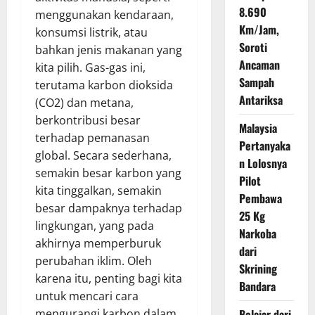
8.690
menggunakan kendaraan,
Km/Jam,
konsumsi listrik, atau
Soroti
bahkan jenis makanan yang
Ancaman
kita pilih. Gas-gas ini,
Sampah
terutama karbon dioksida
Antariksa
(CO2) dan metana,
berkontribusi besar
Malaysia
terhadap pemanasan
Pertanyaka
global. Secara sederhana,
n Lolosnya
semakin besar karbon yang
Pilot
kita tinggalkan, semakin
Pembawa
besar dampaknya terhadap
25 Kg
lingkungan, yang pada
Narkoba
akhirnya memperburuk
dari
perubahan iklim. Oleh
Skrining
karena itu, penting bagi kita
Bandara
untuk mencari cara
mengurangi karbon dalam
Belajar dari