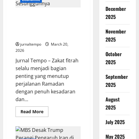
Antara
Energi
December
Besar
dan
Zakat Fitrah 2026: Hitungan
2025
Keseimbangan
Satu Keluarga, Nilai Ibadah, dan
Hidup
Makna Kepedulian yang
November
Sesungguhnya
2025
jurnaltempo
March 20,
2026
October
Jurnal Tempo – Zakat fitrah
2025
selalu menjadi bagian
penting yang menutup
September
perjalanan Ramadan
2025
dengan penuh kesadaran
August
dan...
2025
Read
Read More
more
about
July 2025
Zakat
Fitrah
2026:
May 2025
Hitungan