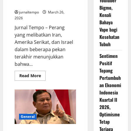
YouTuber
yang
Iran di Tengah Tekanan Global
Bigmo,
Picu
Pro
jurnaltempo
March 26,
Kenali
dan
2026
Kontra
Bahaya
Jurnal Tempo – Perang
Vape bagi
yang melibatkan Iran,
Kesehatan
Amerika Serikat, dan Israel
Tubuh
dalam beberapa pekan
Sentimen
terakhir menunjukkan
Positif
bahwa...
Topang
Read
Read More
Pertumbuh
more
about
an Ekonomi
Membaca
Ulang
Indonesia
Strategi
Kuartal II
Besar
Iran
2026,
di
Tengah
Optimisme
Tekanan
General
Global
Tetap
Terjaga