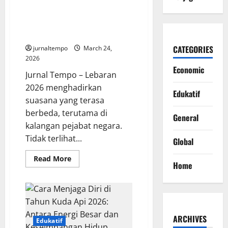
Lebaran Tanpa Kemewahan:
Ketika Pejabat Menahan Diri
Demi Empati dan Kepedulian
Sosial
CATEGORIES
jurnaltempo
March 24,
2026
Economic
Jurnal Tempo – Lebaran
2026 menghadirkan
Edukatif
suasana yang terasa
berbeda, terutama di
General
kalangan pejabat negara.
Tidak terlihat...
Global
Read
Read More
Home
more
about
Lebaran
Tanpa
Kemewahan:
Ketika
Pejabat
Menahan
ARCHIVES
Edukatif
Diri