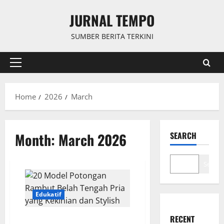
Skip
JURNAL TEMPO
to
content
SUMBER BERITA TERKINI
Primary
Menu
Home
2026
March
Month:
March 2026
SEARCH
Search
Edukatif
RECENT
20 Model Potongan Rambut