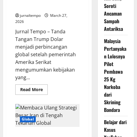
Dolar AS: Sejarah Baru yang
Soroti
Picu Pro dan Kontra
Ancaman
jurnaltempo
March 27,
Sampah
2026
Antariksa
Jurnal Tempo – Tanda
Tangan Trump Dolar
Malaysia
menjadi perbincangan
Pertanyaka
global setelah pemerintah
n Lolosnya
Amerika Serikat
Pilot
mengumumkan kebijakan
Pembawa
yang...
25 Kg
Narkoba
Read
Read More
more
dari
about
Skrining
Tanda
Tangan
Bandara
Donald
Trump
di
Global
Belajar dari
Dolar
AS:
Kasus
Sejarah
Membaca Ulang Strategi Besar
Baru