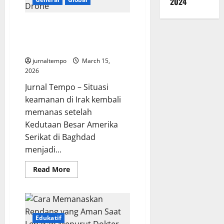
2024
di
Timur
Tengah
Irak Terseret Konflik Iran-
Amerika, Kedutaan Besar AS di
Baghdad Diserang Drone
jurnaltempo
March 15,
2026
Jurnal Tempo – Situasi
keamanan di Irak kembali
memanas setelah
Kedutaan Besar Amerika
Serikat di Baghdad
menjadi...
Read
Read More
more
about
Irak
Terseret
Konflik
Iran-
Amerika,
Edukatif