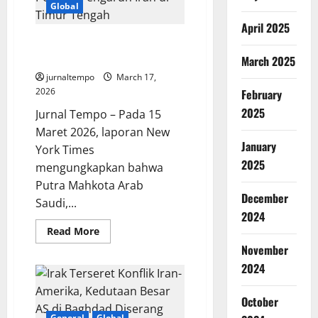
Satu
Global
Keluarga,
Nilai
April 2025
Ibadah,
MBS Desak Trump Perangi
dan
Makna
Pengaruh Iran di Timur Tengah
March 2025
Kepedulian
yang
jurnaltempo
March 17,
Sesungguhnya
2026
February
2025
Jurnal Tempo – Pada 15
Maret 2026, laporan New
January
York Times
2025
mengungkapkan bahwa
Putra Mahkota Arab
December
Saudi,...
2024
Read
Read More
more
November
about
MBS
2024
Desak
Trump
Perangi
Pengaruh
October
Iran
General
Global