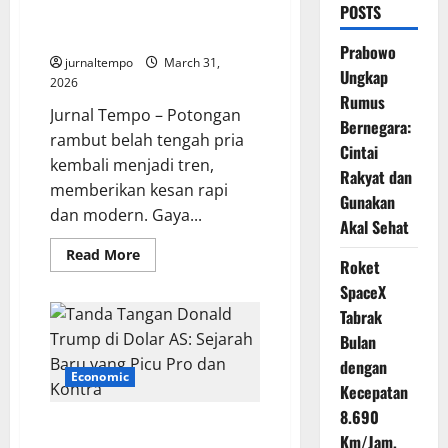
POSTS
Belah Tengah Pria yang Kekinian
dan Stylish
Prabowo
jurnaltempo
March 31,
Ungkap
2026
Rumus
Jurnal Tempo – Potongan
Bernegara:
rambut belah tengah pria
Cintai
kembali menjadi tren,
Rakyat dan
memberikan kesan rapi
Gunakan
dan modern. Gaya...
Akal Sehat
Read
Read More
Roket
more
about
SpaceX
20
Model
Tabrak
Potongan
Rambut
Bulan
Belah
dengan
Tengah
Economic
Pria
Kecepatan
yang
Kekinian
8.690
dan
Tanda Tangan Donald Trump di
Stylish
Km/Jam,