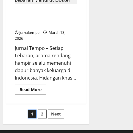
Kedutaan
Besar
AS
Cara Memanaskan Rendang
di
Baghdad
yang Aman Saat Lebaran
Diserang
Menurut Dokter
Drone
jurnaltempo
March 13,
2026
Jurnal Tempo – Setiap
Lebaran, aroma rendang
hampir selalu memenuhi
dapur banyak keluarga di
Indonesia. Hidangan khas...
Read
Read More
more
about
Cara
Memanaskan
Rendang
Posts
1
2
Next
yang
Aman
Saat
pagination
Lebaran
Menurut