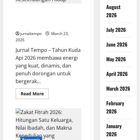
Demi
Empati
August
dan
Cara Menjaga Diri di Tahun Kuda
Kepedulian
2026
Api 2026: Antara Energi Besar
Sosial
dan Keseimbangan Hidup
July 2026
jurnaltempo
March 23,
2026
June 2026
Jurnal Tempo – Tahun Kuda
Api 2026 membawa energi
May 2026
yang kuat, dinamis, dan
penuh dorongan untuk
April 2026
bergerak...
March 2026
Read
Read More
more
about
February
Cara
2026
Menjaga
Diri
di
Tahun
January
Kuda
Api
2026
2026:
Economic