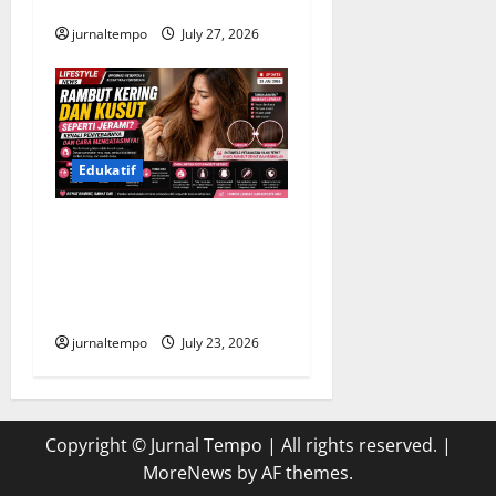
Keselamatan
jurnaltempo
July 27, 2026
Edukatif
Rambut Kering dan Kusut
seperti Jerami, Kenali
Penyebab serta Cara
Mengatasinya
jurnaltempo
July 23, 2026
Copyright © Jurnal Tempo | All rights reserved.
|
MoreNews
by AF themes.