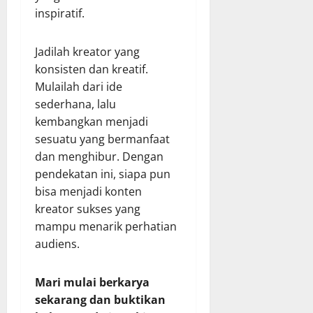
inspiratif.
Jadilah kreator yang
konsisten dan kreatif.
Mulailah dari ide
sederhana, lalu
kembangkan menjadi
sesuatu yang bermanfaat
dan menghibur. Dengan
pendekatan ini, siapa pun
bisa menjadi konten
kreator sukses yang
mampu menarik perhatian
audiens.
Mari mulai berkarya
sekarang dan buktikan