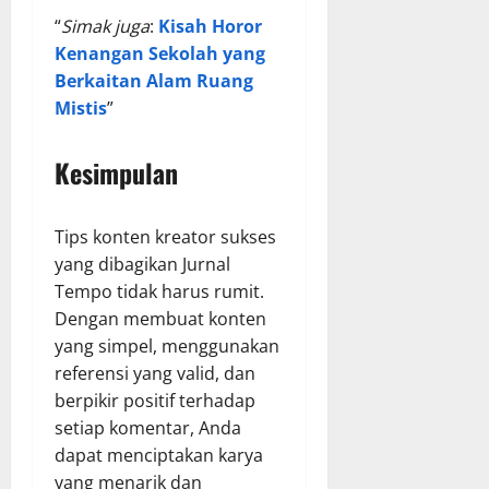
“
Simak juga
:
Kisah Horor
Kenangan Sekolah yang
Berkaitan Alam Ruang
Mistis
”
Kesimpulan
Tips konten kreator sukses
yang dibagikan Jurnal
Tempo tidak harus rumit.
Dengan membuat konten
yang simpel, menggunakan
referensi yang valid, dan
berpikir positif terhadap
setiap komentar, Anda
dapat menciptakan karya
yang menarik dan