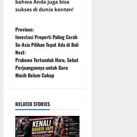
bahwa Anda juga bisa
sukses di dunia konten!
P
Previous:
Investasi Properti Paling Cerah
o
Se-Asia Pilihan Tepat Ada di Bali
Next:
s
Prabowo Tertunduk Haru, Sebut
t
Perjuangannya untuk Guru
Masih Belum Cukup
n
a
RELATED STORIES
v
i
g