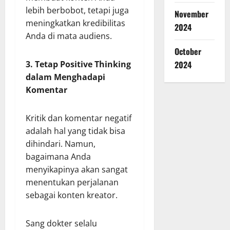
lebih berbobot, tetapi juga
November
meningkatkan kredibilitas
2024
Anda di mata audiens.
October
3. Tetap Positive Thinking
2024
dalam Menghadapi
Komentar
Kritik dan komentar negatif
adalah hal yang tidak bisa
dihindari. Namun,
bagaimana Anda
menyikapinya akan sangat
menentukan perjalanan
sebagai konten kreator.
Sang dokter selalu