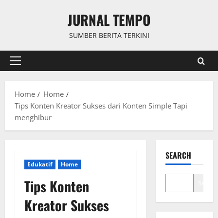
Skip
JURNAL TEMPO
to
content
SUMBER BERITA TERKINI
Primary
Menu
Home
Home
Tips Konten Kreator Sukses dari Konten Simple Tapi
menghibur
SEARCH
Edukatif
Home
Tips Konten
Search
Kreator Sukses