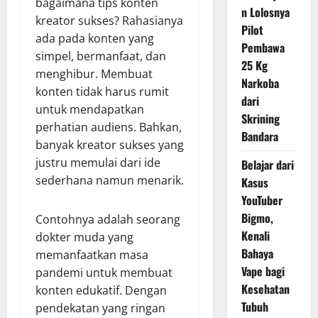
bagaimana tips konten
n Lolosnya
kreator sukses? Rahasianya
Pilot
ada pada konten yang
Pembawa
simpel, bermanfaat, dan
25 Kg
menghibur. Membuat
Narkoba
konten tidak harus rumit
dari
untuk mendapatkan
Skrining
perhatian audiens. Bahkan,
Bandara
banyak kreator sukses yang
justru memulai dari ide
Belajar dari
sederhana namun menarik.
Kasus
YouTuber
Bigmo,
Contohnya adalah seorang
Kenali
dokter muda yang
Bahaya
memanfaatkan masa
Vape bagi
pandemi untuk membuat
Kesehatan
konten edukatif. Dengan
Tubuh
pendekatan yang ringan