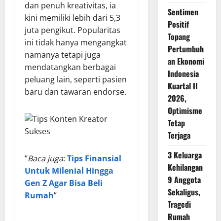
dan penuh kreativitas, ia
Sentimen
kini memiliki lebih dari 5,3
Positif
juta pengikut. Popularitas
Topang
ini tidak hanya mengangkat
Pertumbuh
namanya tetapi juga
an Ekonomi
mendatangkan berbagai
Indonesia
peluang lain, seperti pasien
Kuartal II
baru dan tawaran endorse.
2026,
Optimisme
Tetap
Terjaga
3 Keluarga
“
Baca juga
:
Tips Finansial
Kehilangan
Untuk Milenial Hingga
9 Anggota
Gen Z Agar Bisa Beli
Sekaligus,
Rumah
”
Tragedi
Rumah