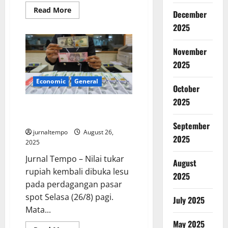
Read
Read More
December
more
about
2025
Kementerian
PU
Berhenti
November
Bangun
IKN
2025
Tahun
Depan,
Kenapa?
Economic
General
October
2025
Rupiah Dibuka Lesu di
Rp16.269 Pagi Ini
September
jurnaltempo
August 26,
2025
2025
Jurnal Tempo – Nilai tukar
August
rupiah kembali dibuka lesu
2025
pada perdagangan pasar
spot Selasa (26/8) pagi.
July 2025
Mata...
May 2025