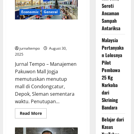
Jaga
Soroti
Demokrasi
dan
Economic
General
Ancaman
Keadilan
Sampah
Pakuwon Mall Jogja Tutup
Antariksa
Sementara Usai Ricuh di Depan
Malaysia
Mapolda DIY
Pertanyaka
jurnaltempo
August 30,
n Lolosnya
2025
Pilot
Jurnal Tempo – Manajemen
Pembawa
Pakuwon Mall Jogja
25 Kg
memutuskan menutup
Narkoba
mall di Condongcatur,
dari
Depok, Sleman sementara
Skrining
waktu. Penutupan...
Bandara
Read
Read More
more
Belajar dari
about
Pakuwon
Kasus
Mall
Jogja