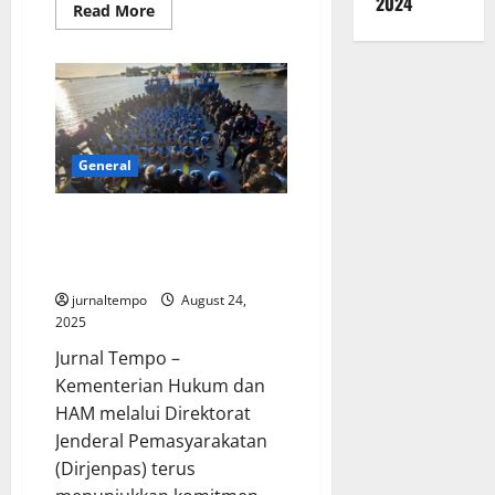
2024
Read
Read More
more
about
Harga
Beras
Naik
di
200
Daerah,
Ada
yang
General
Sentuh
Rp60
Ribu
Dirjenpas Pindahkan 1.300 Napi
per
Kg
High Risk ke Nusakambangan
Demi Pembinaan
jurnaltempo
August 24,
2025
Jurnal Tempo –
Kementerian Hukum dan
HAM melalui Direktorat
Jenderal Pemasyarakatan
(Dirjenpas) terus