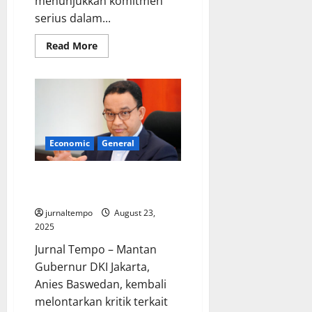
menunjukkan komitmen
serius dalam...
Read
Read More
more
about
Dirjenpas
Pindahkan
1.300
Napi
High
Risk
ke
Nusakambangan
Economic
General
Demi
Pembinaan
Anies Baswedan Kembali Soroti
Keadilan Pajak di Indonesia
jurnaltempo
August 23,
2025
Jurnal Tempo – Mantan
Gubernur DKI Jakarta,
Anies Baswedan, kembali
melontarkan kritik terkait