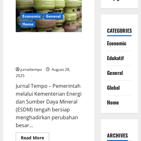
Benarkan
Ojol
Tewas
Terlindas
Economic
General
Rantis
Brimob
Home
dalam
CATEGORIES
Demo
Mulai 2026, Pembelian LPG 3
Economic
Kg Subsidi Harus Lewat Sistem
Verifikasi Data: Siap-Siap Sistem
Edukatif
Baru!
jurnaltempo
August 28,
General
2025
Jurnal Tempo – Pemerintah
Global
melalui Kementerian Energi
dan Sumber Daya Mineral
Home
(ESDM) tengah bersiap
menghadirkan perubahan
besar...
ARCHIVES
Read
Read More