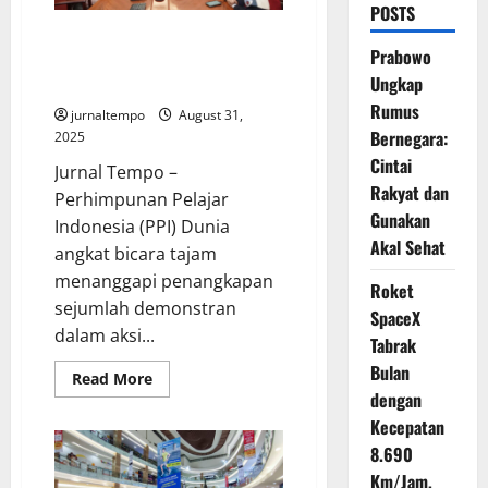
POSTS
PPI Dunia Serukan Pemerintah
Prabowo
Tegas Jaga Demokrasi dan
Ungkap
Keadilan
Rumus
jurnaltempo
August 31,
Bernegara:
2025
Cintai
Jurnal Tempo –
Rakyat dan
Perhimpunan Pelajar
Gunakan
Indonesia (PPI) Dunia
Akal Sehat
angkat bicara tajam
menanggapi penangkapan
Roket
sejumlah demonstran
SpaceX
dalam aksi...
Tabrak
Bulan
Read
Read More
more
dengan
about
PPI
Kecepatan
Dunia
8.690
Serukan
Pemerintah
Km/Jam,
Tegas