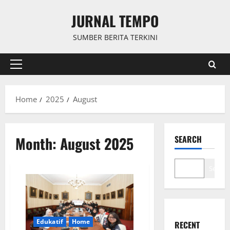
Skip
JURNAL TEMPO
to
content
SUMBER BERITA TERKINI
Primary
Menu
Home
2025
August
Month:
August 2025
SEARCH
Search
Edukatif
Home
RECENT