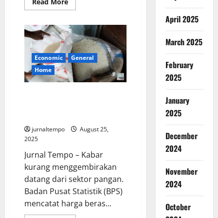
Read
Read More
more
about
April 2025
Rupiah
Dibuka
Lesu
March 2025
di
Rp16.269
Pagi
Economic
General
Ini
February
Home
2025
Harga Beras Naik di 200
January
Daerah, Ada yang Sentuh Rp60
2025
Ribu per Kg
jurnaltempo
August 25,
December
2025
2024
Jurnal Tempo – Kabar
kurang menggembirakan
November
datang dari sektor pangan.
2024
Badan Pusat Statistik (BPS)
mencatat harga beras...
October