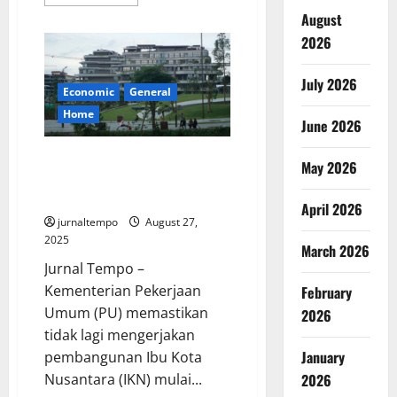
more
about
August
Mulai
2026,
2026
Pembelian
LPG
3
July 2026
Kg
Economic
General
Subsidi
Harus
Home
June 2026
Lewat
Sistem
Verifikasi
Kementerian PU Berhenti
Data:
May 2026
Siap-
Bangun IKN Tahun Depan,
Siap
Kenapa?
Sistem
April 2026
Baru!
jurnaltempo
August 27,
2025
March 2026
Jurnal Tempo –
Kementerian Pekerjaan
February
Umum (PU) memastikan
2026
tidak lagi mengerjakan
January
pembangunan Ibu Kota
2026
Nusantara (IKN) mulai...