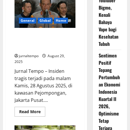
YouTuber
Tutup
Bigmo,
Sementara
Usai
Kenali
Ricuh
di
General
Global
Home
Bahaya
Depan
Mapolda
Vape bagi
DIY
Kapolda Metro Benarkan Ojol
Kesehatan
Tewas Terlindas Rantis Brimob
Tubuh
dalam Demo
Sentimen
jurnaltempo
August 29,
2025
Positif
Topang
Jurnal Tempo – Insiden
Pertumbuh
tragis terjadi pada malam
an Ekonomi
Kamis, 28 Agustus 2025, di
Indonesia
kawasan Pejompongan,
Kuartal II
Jakarta Pusat....
2026,
Read
Read More
Optimisme
more
about
Tetap
Kapolda
Terjaga
Metro