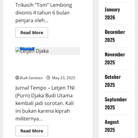
Trikasih “Tom” Lembong
January
divonis 4 tahun 6 bulan
2026
penjara oleh...
December
Read
Read More
more
2025
about
Tom
Home
Lembong
November
Divonis
4,5
2025
Letjen Djaka dan Transparansi
Tahun
Penjara
Kekayaan Pejabat Tinggi Negara
dalam
Kasus
October
Budi Santoso
May 23, 2025
Korupsi
Impor
2025
Jurnal Tempo – Letjen TNI
Gula
(Purn) Djaka Budi Utama
September
kembali jadi sorotan. Kali
2025
ini bukan karena kiprah
militernya...
August
2025
Read
Read More
more