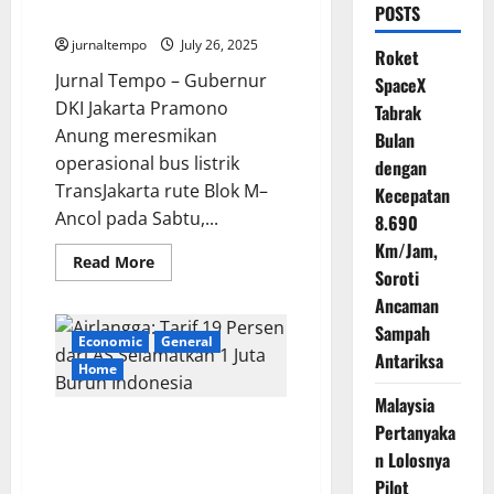
POSTS
Blok M–Ancol Resmi Mengaspal
jurnaltempo
July 26, 2025
Roket
Jurnal Tempo – Gubernur
SpaceX
DKI Jakarta Pramono
Tabrak
Anung meresmikan
Bulan
operasional bus listrik
dengan
TransJakarta rute Blok M–
Kecepatan
Ancol pada Sabtu,...
8.690
Km/Jam,
Read
Read More
Soroti
more
about
Ancaman
Bus
Listrik
Sampah
TransJakarta
Economic
General
Rute
Antariksa
Blok
Home
M–
Ancol
Malaysia
Resmi
Airlangga: Tarif 19 Persen dari
Pertanyaka
Mengaspal
AS Selamatkan 1 Juta Buruh
n Lolosnya
Indonesia
Pilot