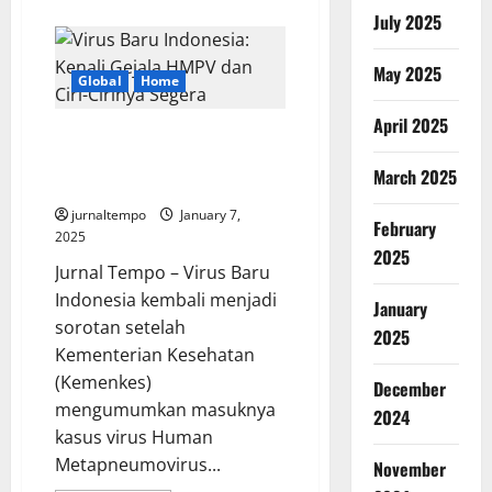
about
Letjen
July 2025
Djaka
dan
Transparansi
May 2025
Kekayaan
Global
Home
Pejabat
Tinggi
April 2025
Negara
Virus Baru Indonesia: Kenali
Gejala HMPV dan Ciri-Cirinya
March 2025
Segera
jurnaltempo
January 7,
February
2025
2025
Jurnal Tempo – Virus Baru
Indonesia kembali menjadi
January
sorotan setelah
2025
Kementerian Kesehatan
(Kemenkes)
December
mengumumkan masuknya
2024
kasus virus Human
Metapneumovirus...
November