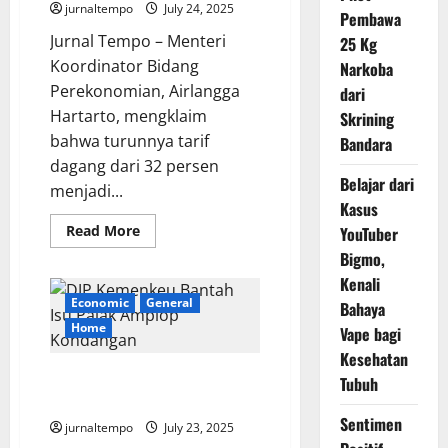
jurnaltempo
July 24, 2025
Pembawa
Jurnal Tempo – Menteri
25 Kg
Koordinator Bidang
Narkoba
Perekonomian, Airlangga
dari
Hartarto, mengklaim
Skrining
bahwa turunnya tarif
Bandara
dagang dari 32 persen
Belajar dari
menjadi...
Kasus
Read
Read More
YouTuber
more
Bigmo,
about
Airlangga:
Kenali
Tarif
19
Economic
General
Bahaya
Persen
dari
Home
Vape bagi
AS
Selamatkan
Kesehatan
1
DJP Kemenkeu Bantah Isu Pajak
Tubuh
Juta
Buruh
Amplop Kondangan
Indonesia
Sentimen
jurnaltempo
July 23, 2025