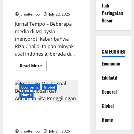
Jadi
Korupsi
Peringatan
jurnaltempo
July 22, 2025
Besar
Jurnal Tempo – Beberapa
media di Malaysia
menyoroti kabar bahwa
Riza Chalid, taipan minyak
CATEGORIES
asal Indonesia, berada di...
Economic
Read
Read More
more
about
Edukatif
Media
Malaysia
Soroti
Economic
Global
Riza
General
Chalid
Home
yang
Diduga
Global
Buron
Prabowo Murka soal Beras
Kasus
Korupsi
Oplosan dan Ancaman Sita
Home
Penggilingan
jurnaltempo
July 21, 2025