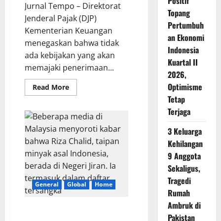
Positif
Jurnal Tempo – Direktorat
Topang
Jenderal Pajak (DJP)
Pertumbuh
Kementerian Keuangan
an Ekonomi
menegaskan bahwa tidak
Indonesia
ada kebijakan yang akan
Kuartal II
memajaki penerimaan...
2026,
Optimisme
Read
Read More
more
Tetap
about
DJP
Terjaga
Kemenkeu
Bantah
Isu
3 Keluarga
Pajak
Amplop
Kehilangan
Kondangan
9 Anggota
Sekaligus,
Tragedi
General
Global
Home
Rumah
Ambruk di
Media Malaysia Soroti Riza
Pakistan
Chalid yang Diduga Buron Kasus