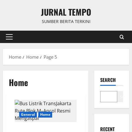
Skip
JURNAL TEMPO
to
content
SUMBER BERITA TERKINI
Primary
Menu
Home
Home
Page 5
Home
SEARCH
Search
General
Home
RECENT
Bus Listrik TransJakarta Rute