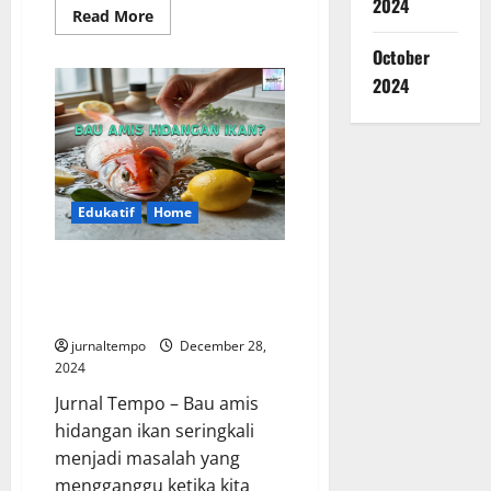
2024
Read
Read More
more
about
October
Virus
Baru
2024
Indonesia:
Kenali
Gejala
HMPV
dan
Ciri-
Cirinya
Segera
Edukatif
Home
Bau Amis Hidangan Ikan: Tips
Jurnal Tempo Hilangkan Amis
Ikan
jurnaltempo
December 28,
2024
Jurnal Tempo – Bau amis
hidangan ikan seringkali
menjadi masalah yang
mengganggu ketika kita