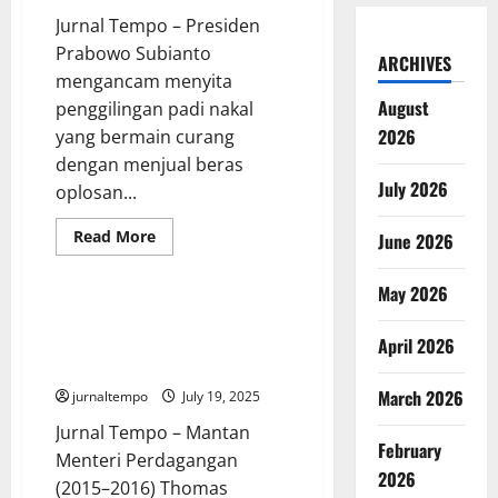
Jurnal Tempo – Presiden
Prabowo Subianto
ARCHIVES
mengancam menyita
August
penggilingan padi nakal
2026
yang bermain curang
dengan menjual beras
July 2026
oplosan...
Read
Read More
June 2026
more
General
Global
Home
about
Prabowo
May 2026
Murka
soal
Tom Lembong Divonis 4,5 Tahun
Beras
Penjara dalam Kasus Korupsi
April 2026
Oplosan
dan
Impor Gula
Ancaman
Sita
March 2026
jurnaltempo
July 19, 2025
Penggilingan
Jurnal Tempo – Mantan
February
Menteri Perdagangan
2026
(2015–2016) Thomas