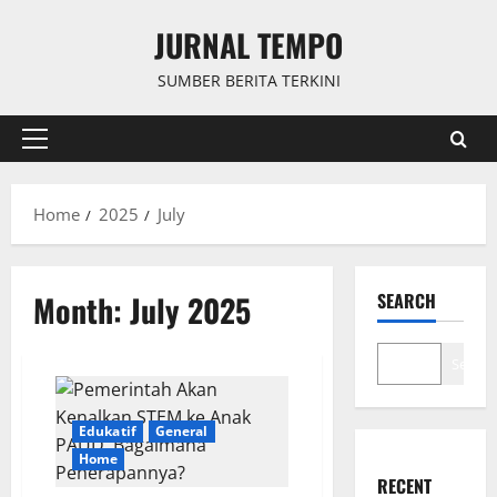
Skip
JURNAL TEMPO
to
content
SUMBER BERITA TERKINI
Primary
Menu
Home
2025
July
Month:
July 2025
SEARCH
Search
Edukatif
General
Home
RECENT