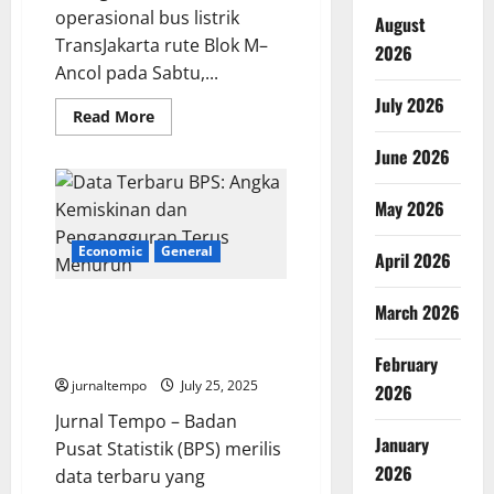
operasional bus listrik
August
TransJakarta rute Blok M–
2026
Ancol pada Sabtu,...
July 2026
Read
Read More
more
about
June 2026
Bus
Listrik
TransJakarta
May 2026
Rute
Blok
M–
Economic
General
Ancol
April 2026
Resmi
Mengaspal
Data Terbaru BPS: Angka
March 2026
Kemiskinan dan Pengangguran
Terus Menurun
February
jurnaltempo
July 25, 2025
2026
Jurnal Tempo – Badan
January
Pusat Statistik (BPS) merilis
2026
data terbaru yang