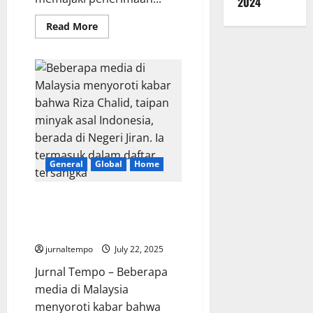
2024
Read
Read More
more
about
DJP
Kemenkeu
Bantah
Isu
Pajak
Amplop
Kondangan
General
Global
Home
Media Malaysia Soroti Riza
Chalid yang Diduga Buron Kasus
Korupsi
jurnaltempo
July 22, 2025
Jurnal Tempo – Beberapa
media di Malaysia
menyoroti kabar bahwa