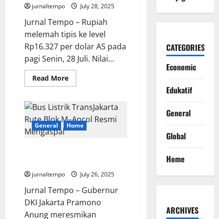
dan
jurnaltempo
July 28, 2025
Lolos
ke
Jurnal Tempo – Rupiah
UGM
melemah tipis ke level
Rp16.327 per dolar AS pada
CATEGORIES
pagi Senin, 28 Juli. Nilai...
Economic
Read
Read More
more
Edukatif
about
Rupiah
Tipis
Melemah
General
ke
Rp16.327
General
Home
Per
Global
Dolar
AS
Bus Listrik TransJakarta Rute
Home
Blok M–Ancol Resmi Mengaspal
jurnaltempo
July 26, 2025
Jurnal Tempo – Gubernur
DKI Jakarta Pramono
ARCHIVES
Anung meresmikan