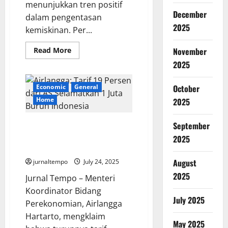
menunjukkan tren positif
December
dalam pengentasan
2025
kemiskinan. Per...
Read
Read More
November
more
2025
about
Data
Terbaru
BPS:
Economic
General
October
Angka
Kemiskinan
Home
2025
dan
Pengangguran
Terus
Airlangga: Tarif 19 Persen dari
September
Menurun
AS Selamatkan 1 Juta Buruh
2025
Indonesia
August
jurnaltempo
July 24, 2025
2025
Jurnal Tempo – Menteri
Koordinator Bidang
July 2025
Perekonomian, Airlangga
Hartarto, mengklaim
May 2025