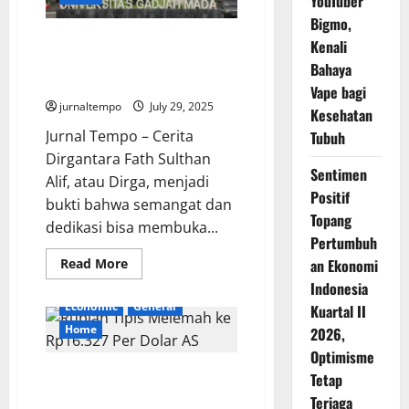
YouTuber
Lapangan
Kerja?
Bigmo,
Cerita Dirga, Anak Tukang
Kenali
Bubur yang Jadi Atlet Tenis dan
Bahaya
Lolos ke UGM
Vape bagi
jurnaltempo
July 29, 2025
Kesehatan
Jurnal Tempo – Cerita
Tubuh
Dirgantara Fath Sulthan
Sentimen
Alif, atau Dirga, menjadi
Positif
bukti bahwa semangat dan
Topang
dedikasi bisa membuka...
Pertumbuh
Read
Read More
an Ekonomi
more
Indonesia
about
Cerita
Economic
General
Kuartal II
Dirga,
Anak
Home
2026,
Tukang
Bubur
Optimisme
yang
Rupiah Tipis Melemah ke
Jadi
Tetap
Atlet
Rp16.327 Per Dolar AS
Terjaga
Tenis