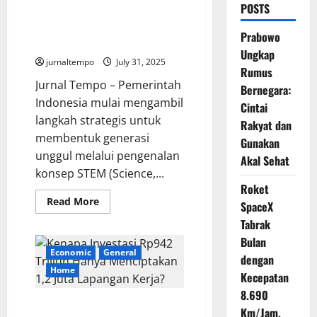
POSTS
Pemerintah Akan Kenalkan
STEM ke Anak PAUD, Bagaimana
Prabowo
Penerapannya?
Ungkap
jurnaltempo
July 31, 2025
Rumus
Jurnal Tempo – Pemerintah
Bernegara:
Indonesia mulai mengambil
Cintai
langkah strategis untuk
Rakyat dan
membentuk generasi
Gunakan
unggul melalui pengenalan
Akal Sehat
konsep STEM (Science,...
Roket
Read
Read More
SpaceX
more
about
Tabrak
Pemerintah
Akan
Bulan
Kenalkan
Economic
General
dengan
STEM
ke
Home
Kecepatan
Anak
PAUD,
8.690
Bagaimana
Kenapa Investasi Rp942 Triliun
Penerapannya?
Km/Jam,