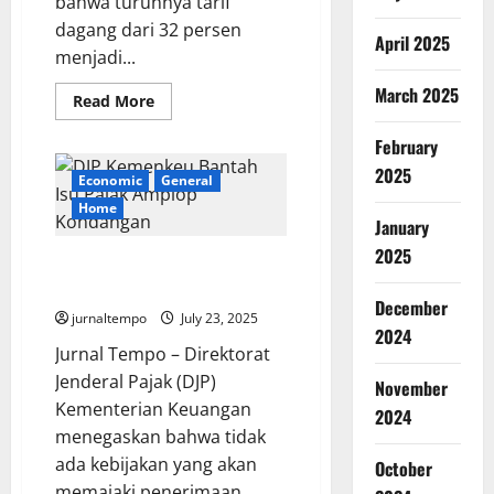
bahwa turunnya tarif
dagang dari 32 persen
April 2025
menjadi...
March 2025
Read
Read More
more
about
February
Airlangga:
Tarif
2025
19
Economic
General
Persen
dari
Home
AS
January
Selamatkan
2025
1
DJP Kemenkeu Bantah Isu Pajak
Juta
Buruh
Amplop Kondangan
Indonesia
December
jurnaltempo
July 23, 2025
2024
Jurnal Tempo – Direktorat
Jenderal Pajak (DJP)
November
Kementerian Keuangan
2024
menegaskan bahwa tidak
ada kebijakan yang akan
October
memajaki penerimaan...