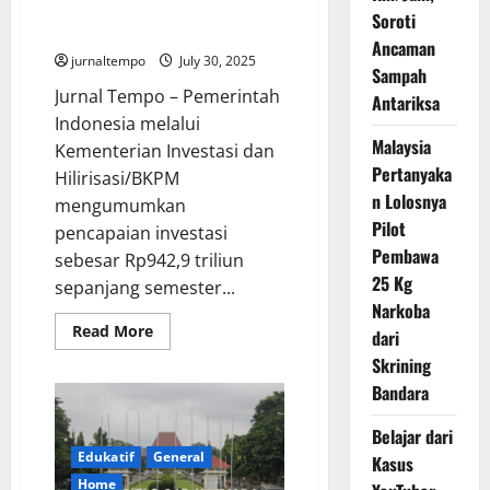
Hanya Menciptakan 1,2 Juta
Soroti
Lapangan Kerja?
Ancaman
jurnaltempo
July 30, 2025
Sampah
Jurnal Tempo – Pemerintah
Antariksa
Indonesia melalui
Malaysia
Kementerian Investasi dan
Pertanyaka
Hilirisasi/BKPM
n Lolosnya
mengumumkan
Pilot
pencapaian investasi
Pembawa
sebesar Rp942,9 triliun
25 Kg
sepanjang semester...
Narkoba
Read
Read More
dari
more
about
Skrining
Kenapa
Bandara
Investasi
Rp942
Triliun
Belajar dari
Hanya
Menciptakan
Edukatif
General
Kasus
1,2
Juta
Home