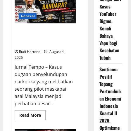
dengan
Kasus
Kecepatan
8.690
YouTuber
Km/Jam,
General
Soroti
Bigmo,
Ancaman
Kenali
Sampah
Malaysia Pertanyakan Lolosnya
Antariksa
Bahaya
Pilot Pembawa 25 Kg Narkoba
Vape bagi
dari Skrining Bandara
Kesehatan
Rudi Hartono
August 4,
Tubuh
2026
Jurnal Tempo – Kasus
Sentimen
dugaan penyelundupan
Positif
narkotika yang melibatkan
Topang
seorang pilot maskapai
Pertumbuh
asal Malaysia menjadi
an Ekonomi
perhatian besar...
Indonesia
Kuartal II
Read
Read More
more
2026,
about
Malaysia
Optimisme