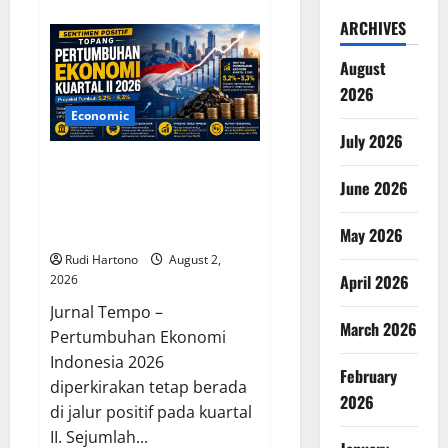
about
Belajar
ARCHIVES
dari
Kasus
YouTuber
August
Bigmo,
Kenali
2026
Bahaya
Vape
Economic
bagi
July 2026
Kesehatan
Tubuh
Sentimen Positif Topang
June 2026
Pertumbuhan Ekonomi
Indonesia Kuartal II 2026,
Optimisme Tetap Terjaga
May 2026
Rudi Hartono
August 2,
April 2026
2026
Jurnal Tempo –
March 2026
Pertumbuhan Ekonomi
Indonesia 2026
February
diperkirakan tetap berada
2026
di jalur positif pada kuartal
II. Sejumlah...