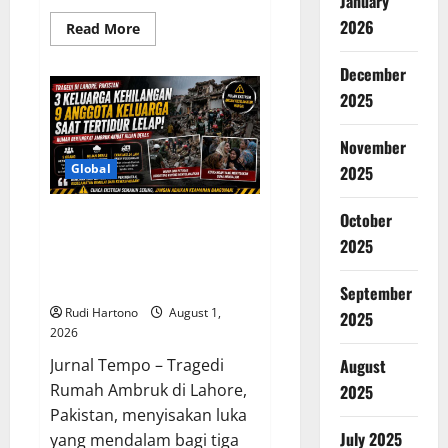
January
2026
Read
Read More
more
about
Sentimen
December
Positif
2025
Topang
Pertumbuhan
Ekonomi
Indonesia
November
Kuartal
II
Global
2025
2026,
Optimisme
Tetap
October
3 Keluarga Kehilangan 9
Terjaga
Anggota Sekaligus, Tragedi
2025
Rumah Ambruk di Pakistan Jadi
Peringatan Besar
September
Rudi Hartono
August 1,
2025
2026
August
Jurnal Tempo – Tragedi
Rumah Ambruk di Lahore,
2025
Pakistan, menyisakan luka
July 2025
yang mendalam bagi tiga