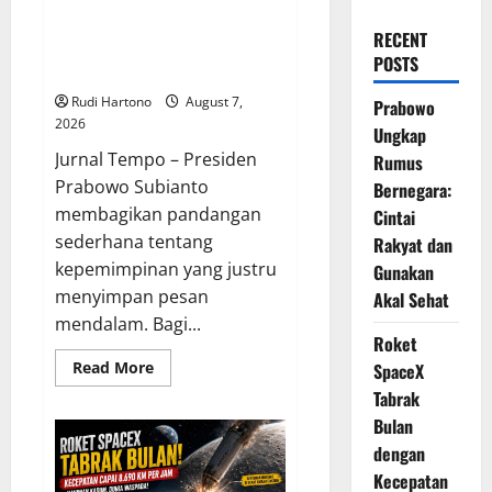
Prabowo Ungkap Rumus
RECENT
Bernegara: Cintai Rakyat dan
POSTS
Gunakan Akal Sehat
Rudi Hartono
August 7,
Prabowo
2026
Ungkap
Jurnal Tempo – Presiden
Rumus
Prabowo Subianto
Bernegara:
membagikan pandangan
Cintai
sederhana tentang
Rakyat dan
kepemimpinan yang justru
Gunakan
menyimpan pesan
Akal Sehat
mendalam. Bagi...
Roket
Read
Read More
SpaceX
more
Tabrak
about
Prabowo
Bulan
Ungkap
Rumus
dengan
Bernegara:
Cintai
Kecepatan
Rakyat