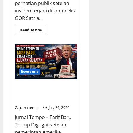
perhatian publik setelah
insiden terjadi di kompleks
GOR Satria...
Read
Read More
more
about
Tribune
Penonton
Ambruk
di
Kejurnas
Drift
Purwokerto,
Panitia
Economic
Janjikan
Evaluasi
Menyeluruh
Trump Terapkan Tarif Baru,
demi
Keselamatan
Usaha Kecil Mengajukan
Gugatan ke Pengadilan
jurnaltempo
July 26, 2026
Jurnal Tempo – Tarif Baru
Trump Digugat setelah
pemerintah Amerika