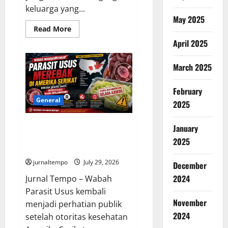
keluarga yang...
May 2025
Read
Read More
more
April 2025
about
3
Keluarga
Kehilangan
March 2025
9
Anggota
Sekaligus,
February
Tragedi
Rumah
General
2025
Ambruk
di
Pakistan
Wabah Parasit Usus Merebak di
January
Jadi
Peringatan
Amerika Serikat, Ribuan Kasus
2025
Besar
Diselidiki Otoritas Kesehatan
jurnaltempo
July 29, 2026
December
2024
Jurnal Tempo – Wabah
Parasit Usus kembali
November
menjadi perhatian publik
2024
setelah otoritas kesehatan