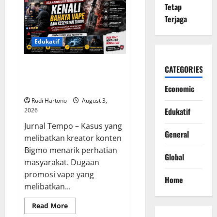
Pertanyakan
Tetap
Lolosnya
Pilot
Terjaga
Pembawa
25
Kg
Narkoba
Edukatif
dari
Skrining
Bandara
Belajar dari Kasus YouTuber
CATEGORIES
Bigmo, Kenali Bahaya Vape bagi
Kesehatan Tubuh
Economic
Rudi Hartono
August 3,
Edukatif
2026
Jurnal Tempo – Kasus yang
General
melibatkan kreator konten
Bigmo menarik perhatian
Global
masyarakat. Dugaan
promosi vape yang
Home
melibatkan...
Read
Read More
more