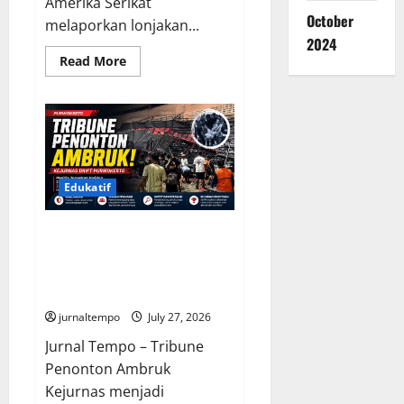
Amerika Serikat
October
melaporkan lonjakan...
2024
Read
Read More
more
about
Wabah
Parasit
Usus
Merebak
di
Amerika
Serikat,
Ribuan
Edukatif
Kasus
Diselidiki
Otoritas
Tribune Penonton Ambruk di
Kesehatan
Kejurnas Drift Purwokerto,
Panitia Janjikan Evaluasi
Menyeluruh demi Keselamatan
jurnaltempo
July 27, 2026
Jurnal Tempo – Tribune
Penonton Ambruk
Kejurnas menjadi