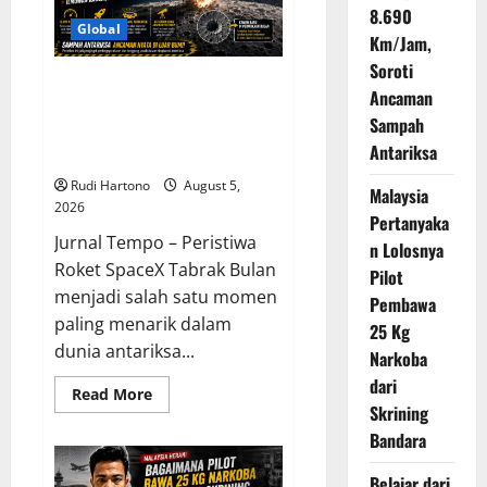
dan
8.690
Gunakan
Global
Km/Jam,
Akal
Sehat
Soroti
Roket SpaceX Tabrak Bulan
Ancaman
dengan Kecepatan 8.690
Sampah
Km/Jam, Soroti Ancaman
Antariksa
Sampah Antariksa
Rudi Hartono
August 5,
Malaysia
2026
Pertanyaka
Jurnal Tempo – Peristiwa
n Lolosnya
Roket SpaceX Tabrak Bulan
Pilot
menjadi salah satu momen
Pembawa
paling menarik dalam
25 Kg
dunia antariksa...
Narkoba
dari
Read
Read More
more
Skrining
about
Bandara
Roket
SpaceX
Tabrak
Belajar dari
Bulan