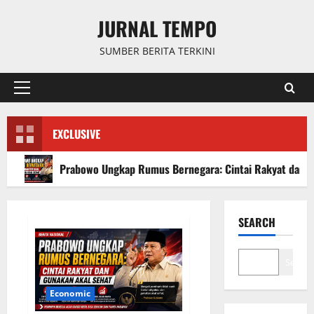
Skip
JURNAL TEMPO
to
content
SUMBER BERITA TERKINI
Primary
Menu
EXCLUSIVE
Prabowo Ungkap Rumus Bernegara: Cintai Rakyat dan G
SEARCH
Search
Economic