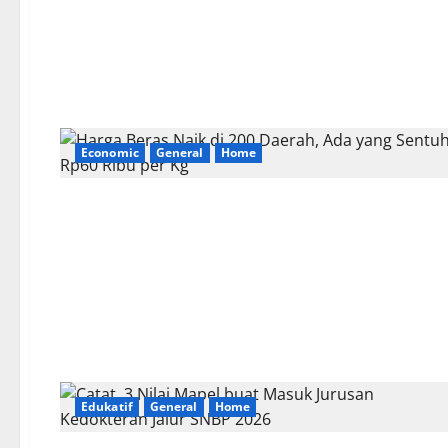
Economic
General
Home
Edukatif
General
Home