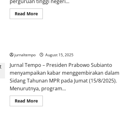
perguruan tinggi negeri...
Read
Read More
more
about
Catat,
3
Nilai
Prabowo: Prestasi Anak Sekolah Meningkat Berkat Program
Mapel
buat
Makan Bergizi Gratis
Masuk
Jurusan
jurnaltempo
August 15, 2025
Kedokteran
Jalur
Jurnal Tempo – Presiden Prabowo Subianto
SNBP
2026
menyampaikan kabar menggembirakan dalam
Sidang Tahunan MPR pada Jumat (15/8/2025).
Menurutnya, program...
Read
Read More
more
about
Prabowo:
Prestasi
Anak
Simpanan Pelajar di Bank Tembus Rp 32 Triliun, 59 Juta
Sekolah
Meningkat
Pelajar Sudah Punya Rekening
Berkat
Program