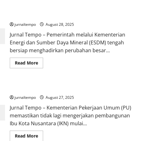
Metro
Benarkan
Mulai 2026, Pembelian LPG 3 Kg Subsidi Harus Lewat Sistem
Ojol
Tewas
Verifikasi Data: Siap-Siap Sistem Baru!
Terlindas
Rantis
jurnaltempo
August 28, 2025
Brimob
dalam
Jurnal Tempo – Pemerintah melalui Kementerian
Demo
Energi dan Sumber Daya Mineral (ESDM) tengah
bersiap menghadirkan perubahan besar...
Read
Read More
more
about
Mulai
2026,
Pembelian
Kementerian PU Berhenti Bangun IKN Tahun Depan, Kenapa?
LPG
3
jurnaltempo
Kg
August 27, 2025
Subsidi
Harus
Jurnal Tempo – Kementerian Pekerjaan Umum (PU)
Lewat
memastikan tidak lagi mengerjakan pembangunan
Sistem
Verifikasi
Ibu Kota Nusantara (IKN) mulai...
Data:
Siap-
Siap
Read
Read More
Sistem
more