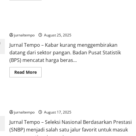
Baru!
about
Kementerian
PU
Berhenti
Harga Beras Naik di 200 Daerah, Ada yang Sentuh Rp60 Ribu
Bangun
IKN
per Kg
Tahun
Depan,
jurnaltempo
August 25, 2025
Kenapa?
Jurnal Tempo – Kabar kurang menggembirakan
datang dari sektor pangan. Badan Pusat Statistik
(BPS) mencatat harga beras...
Read
Read More
more
about
Harga
Beras
Naik
Catat, 3 Nilai Mapel buat Masuk Jurusan Kedokteran Jalur
di
200
SNBP 2026
Daerah,
Ada
jurnaltempo
August 17, 2025
yang
Sentuh
Jurnal Tempo – Seleksi Nasional Berdasarkan Prestasi
Rp60
Ribu
(SNBP) menjadi salah satu jalur favorit untuk masuk
per
Kg