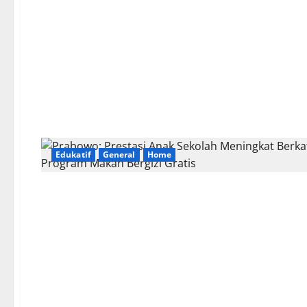
Edukatif
General
Home