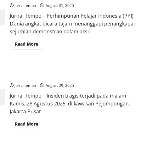
jurnaltempo
August 31, 2025
Jurnal Tempo – Perhimpunan Pelajar Indonesia (PPI)
Dunia angkat bicara tajam menanggapi penangkapan
sejumlah demonstran dalam aksi...
Read
Read More
more
about
PPI
Dunia
Serukan
Kapolda Metro Benarkan Ojol Tewas Terlindas Rantis Brimob
Pemerintah
Tegas
dalam Demo
Jaga
Demokrasi
jurnaltempo
August 29, 2025
dan
Keadilan
Jurnal Tempo – Insiden tragis terjadi pada malam
Kamis, 28 Agustus 2025, di kawasan Pejompongan,
Jakarta Pusat....
Read
Read More
more
about
Kapolda