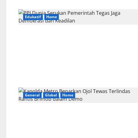
Edukatif
Home
General
Global
Home