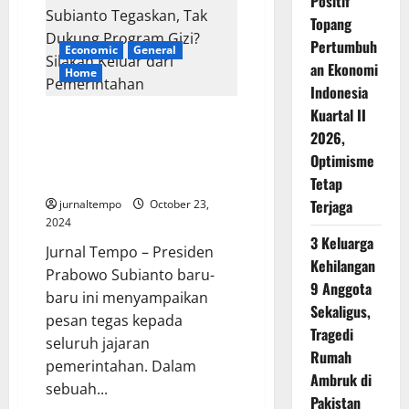
Positif
Terkirim
kepada
Topang
DPR,
Presiden
Pertumbuh
Economic
General
Prabowo
Subianto
an Ekonomi
Home
Tunjuk
Indonesia
Mochamad
Basuki
Kuartal II
Hadimoeljono
Presiden Prabowo Subianto
untuk
2026,
Tegaskan, Tak Dukung Program
Menjabat
Kepala
Gizi? Silakan Keluar dari
Optimisme
OIKN
Pemerintahan
Tetap
Terjaga
jurnaltempo
October 23,
2024
3 Keluarga
Jurnal Tempo – Presiden
Kehilangan
Prabowo Subianto baru-
9 Anggota
baru ini menyampaikan
Sekaligus,
pesan tegas kepada
Tragedi
seluruh jajaran
Rumah
pemerintahan. Dalam
Ambruk di
sebuah...
Pakistan