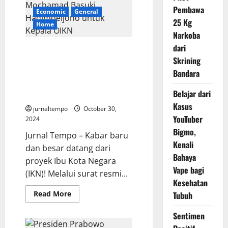
Lula
dalam
Pembawa
Economic
General
Geopolitik
25 Kg
Global
Home
Narkoba
dari
Surat Resmi Terkirim kepada
Skrining
DPR, Presiden Prabowo
Subianto Tunjuk Mochamad
Bandara
Basuki Hadimoeljono untuk
Belajar dari
Menjabat Kepala OIKN
Kasus
jurnaltempo
October 30,
YouTuber
2024
Bigmo,
Jurnal Tempo – Kabar baru
Kenali
dan besar datang dari
Bahaya
proyek Ibu Kota Negara
Vape bagi
(IKN)! Melalui surat resmi...
Kesehatan
Read
Read More
Tubuh
more
about
Surat
Sentimen
Resmi