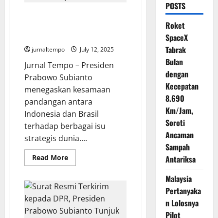
POSTS
Keselarasan Visi Presiden
Roket
Prabowo dan Presiden Lula
dalam Geopolitik Global
SpaceX
Tabrak
jurnaltempo
July 12, 2025
Bulan
Jurnal Tempo – Presiden
dengan
Prabowo Subianto
Kecepatan
menegaskan kesamaan
8.690
pandangan antara
Km/Jam,
Indonesia dan Brasil
Soroti
terhadap berbagai isu
Ancaman
strategis dunia....
Sampah
Read
Read More
Antariksa
more
about
Keselarasan
Malaysia
Visi
Pertanyaka
Presiden
Prabowo
n Lolosnya
dan
Presiden
Pilot