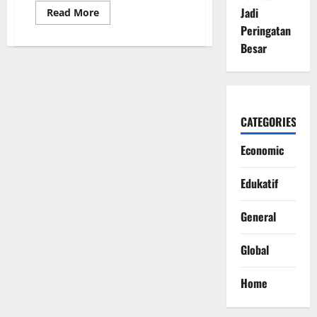
Jadi
Read
Read More
more
Peringatan
about
Presiden
Besar
Prabowo
Subianto
Tegaskan,
Tak
Dukung
Program
Gizi?
CATEGORIES
Silakan
Keluar
dari
Economic
Pemerintahan
Edukatif
General
Global
Home