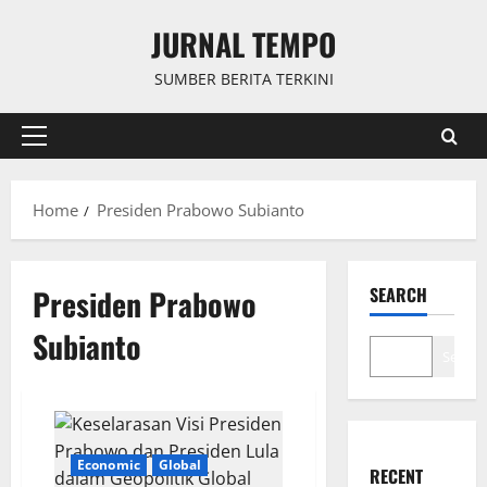
Skip
JURNAL TEMPO
to
content
SUMBER BERITA TERKINI
Primary
Menu
Home
Presiden Prabowo Subianto
Presiden Prabowo
SEARCH
Subianto
Search
Economic
Global
RECENT