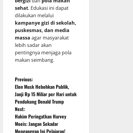
bergizi
dan
pola makan
sehat
. Edukasi ini dapat
dilakukan melalui
kampanye gizi di sekolah,
puskesmas, dan media
massa
agar masyarakat
lebih sadar akan
pentingnya menjaga pola
makan seimbang.
P
Previous:
Elon Musk Hebohkan Publik,
o
Janji Rp 15 Miliar per Hari untuk
Pendukung Donald Trump
s
Next:
t
Hakim Peringatkan Harvey
Moeis: Jangan Sekadar
n
Menganggap Ini Pelajaran!