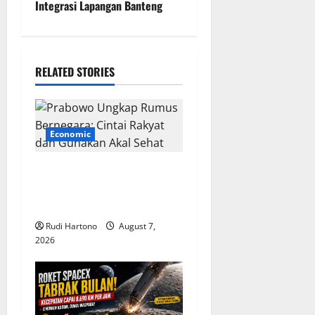
n
Integrasi Lapangan Banteng
a
v
RELATED STORIES
i
g
Economic
a
Prabowo Ungkap Rumus
t
Bernegara: Cintai Rakyat
i
dan Gunakan Akal Sehat
Rudi Hartono
August 7,
o
2026
n