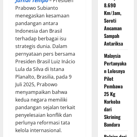
Jurnal Tempo
– Presiden
8.690
Prabowo Subianto
Km/Jam,
menegaskan kesamaan
Soroti
pandangan antara
Ancaman
Indonesia dan Brasil
Sampah
terhadap berbagai isu
Antariksa
strategis dunia. Dalam
pernyataan pers bersama
Malaysia
Presiden Brasil Luiz Inácio
Pertanyaka
Lula da Silva di Istana
n Lolosnya
Planalto, Brasilia, pada 9
Pilot
Juli 2025, Prabowo
Pembawa
menyampaikan bahwa
25 Kg
kedua negara memiliki
Narkoba
pandangan sejalan terkait
dari
penyelesaian konflik dan
Skrining
perlunya reformasi tata
Bandara
kelola internasional.
Belajar dari