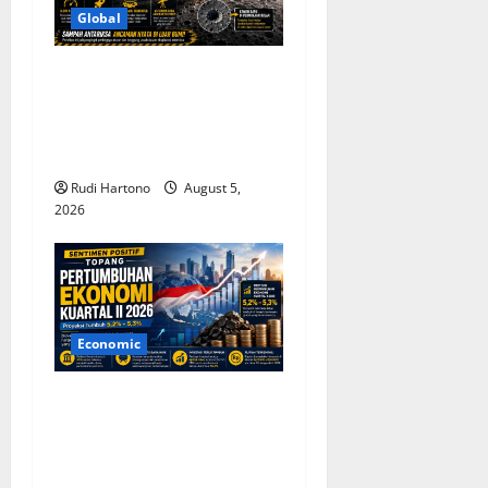
Global
Roket SpaceX Tabrak Bulan
dengan Kecepatan 8.690
Km/Jam, Soroti Ancaman
Sampah Antariksa
Rudi Hartono
August 5,
2026
Economic
Sentimen Positif Topang
Pertumbuhan Ekonomi
Indonesia Kuartal II 2026,
Optimisme Tetap Terjaga