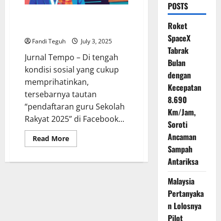
POSTS
Hoaks Pendaftaran Guru 2025,
Roket
Ini Fakta yang Perlu Anda Tahu
SpaceX
Fandi Teguh
July 3, 2025
Tabrak
Jurnal Tempo – Di tengah
Bulan
kondisi sosial yang cukup
dengan
memprihatinkan,
Kecepatan
tersebarnya tautan
8.690
“pendaftaran guru Sekolah
Km/Jam,
Rakyat 2025” di Facebook...
Soroti
Ancaman
Read
Read More
more
Sampah
about
Hoaks
Antariksa
Pendaftaran
Guru
2025,
Malaysia
Ini
Pertanyaka
Fakta
yang
n Lolosnya
Perlu
Anda
Pilot
Tahu