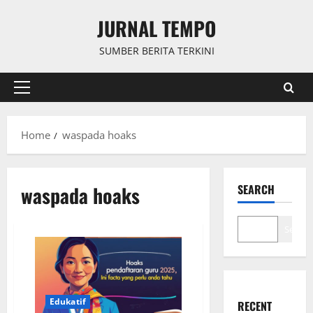
Skip
JURNAL TEMPO
to
content
SUMBER BERITA TERKINI
Primary
Menu
Home
waspada hoaks
waspada hoaks
SEARCH
Search
Edukatif
RECENT