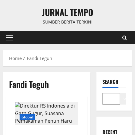
Skip
JURNAL TEMPO
to
content
SUMBER BERITA TERKINI
Primary
Menu
Home
Fandi Teguh
Fandi Teguh
SEARCH
Search
Global
RECENT
Direktur RS Indonesia di Gaza