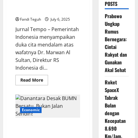
POSTS
Gugur, Suasana Pemakaman
Penuh Haru
Prabowo
Fandi Teguh
July 6, 2025
Ungkap
Jurnal Tempo – Pemerintah
Rumus
Indonesia menyampaikan
Bernegara:
duka cita mendalam atas
Cintai
wafatnya Dr. Marwan Al
Rakyat dan
Sultan, Direktur RS
Gunakan
Indonesia di...
Akal Sehat
Read
Read More
Roket
more
about
SpaceX
Direktur
RS
Tabrak
Indonesia
Bulan
di
Gaza
Economic
dengan
Gugur,
Suasana
Kecepatan
Pemakaman
Danantara Desak BUMN Bersatu,
Penuh
8.690
Haru
Bukan Jalan Sendiri!
Km/Jam,