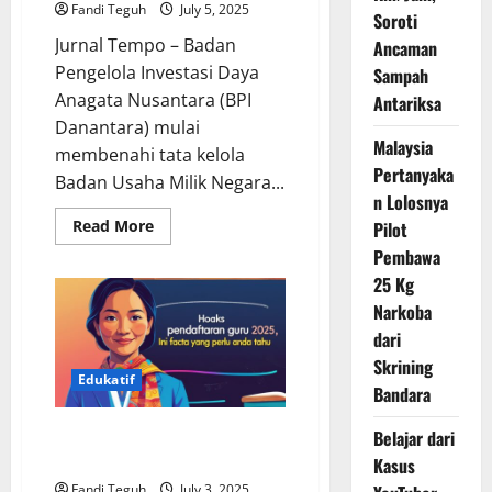
Fandi Teguh
July 5, 2025
Soroti
Jurnal Tempo – Badan
Ancaman
Pengelola Investasi Daya
Sampah
Anagata Nusantara (BPI
Antariksa
Danantara) mulai
Malaysia
membenahi tata kelola
Pertanyaka
Badan Usaha Milik Negara...
n Lolosnya
Read
Read More
Pilot
more
Pembawa
about
Danantara
25 Kg
Desak
BUMN
Narkoba
Bersatu,
Bukan
dari
Jalan
Sendiri!
Skrining
Edukatif
Bandara
Hoaks Pendaftaran Guru 2025,
Belajar dari
Ini Fakta yang Perlu Anda Tahu
Kasus
Fandi Teguh
July 3, 2025