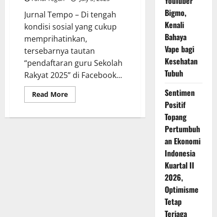
YouTuber
Bigmo,
Jurnal Tempo – Di tengah
Kenali
kondisi sosial yang cukup
Bahaya
memprihatinkan,
Vape bagi
tersebarnya tautan
Kesehatan
“pendaftaran guru Sekolah
Tubuh
Rakyat 2025” di Facebook...
Sentimen
Read
Read More
more
Positif
about
Hoaks
Topang
Pendaftaran
Guru
Pertumbuh
2025,
an Ekonomi
Ini
Fakta
Indonesia
yang
Perlu
Kuartal II
Anda
Tahu
2026,
Optimisme
Tetap
Terjaga