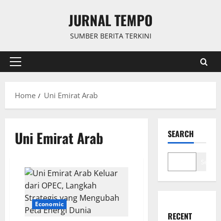
Skip
JURNAL TEMPO
to
content
SUMBER BERITA TERKINI
Primary
Menu
Home
Uni Emirat Arab
Uni Emirat Arab
SEARCH
Search
Economic
RECENT