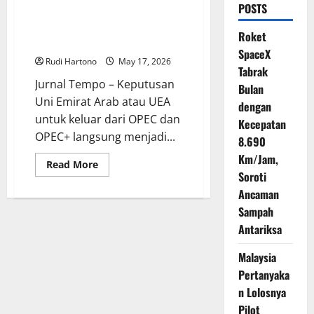
POSTS
Uni Emirat Arab Keluar dari
OPEC, Langkah Strategis yang
Roket
Mengubah Peta Energi Dunia
SpaceX
Rudi Hartono
May 17, 2026
Tabrak
Jurnal Tempo – Keputusan
Bulan
Uni Emirat Arab atau UEA
dengan
untuk keluar dari OPEC dan
Kecepatan
OPEC+ langsung menjadi...
8.690
Km/Jam,
Read
Read More
more
Soroti
about
Ancaman
Uni
Emirat
Sampah
Arab
Keluar
Antariksa
dari
OPEC,
Langkah
Malaysia
Strategis
yang
Pertanyaka
Mengubah
n Lolosnya
Peta
Energi
Pilot
Dunia