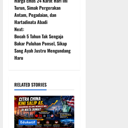
Harga Emas 24 Karat Hari Ini
o
Turun, Simak Pergerakan
Antam, Pegadaian, dan
s
Hartadinata Abadi
t
Next:
Bocah 5 Tahun Tak Sengaja
n
Bakar Puluhan Ponsel, Sikap
Sang Ayah Justru Mengundang
a
Haru
v
i
RELATED STORIES
g
a
t
Edukatif
i