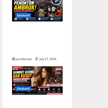
Edukatif
Tribune Penonton Ambruk
di Kejurnas Drift
Purwokerto, Panitia Janjikan
Evaluasi Menyeluruh demi
Keselamatan
jurnaltempo
July 27, 2026
Edukatif
Rambut Kering dan Kusut
seperti Jerami, Kenali