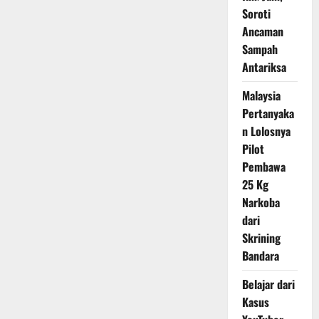
Lolos
Soroti
ke
UGM
Ancaman
Sampah
Antariksa
Malaysia
Pertanyaka
n Lolosnya
Pilot
Pembawa
25 Kg
Narkoba
dari
Skrining
Bandara
Belajar dari
Kasus