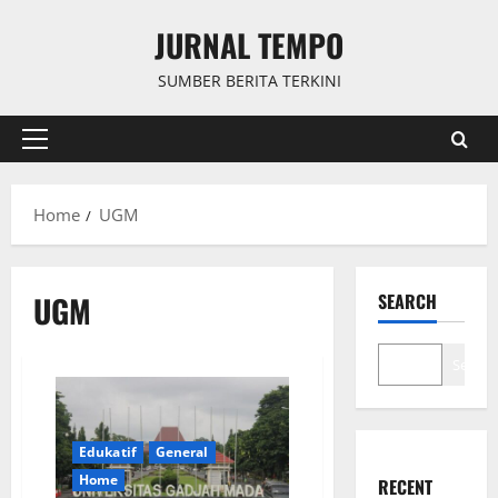
Skip
JURNAL TEMPO
to
content
SUMBER BERITA TERKINI
Primary
Menu
Home
UGM
UGM
SEARCH
Search
Edukatif
General
Home
RECENT