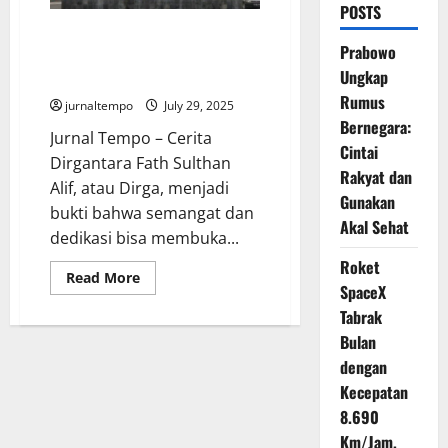
POSTS
Cerita Dirga, Anak Tukang
Prabowo
Bubur yang Jadi Atlet Tenis dan
Ungkap
Lolos ke UGM
Rumus
jurnaltempo
July 29, 2025
Bernegara:
Jurnal Tempo – Cerita
Cintai
Dirgantara Fath Sulthan
Rakyat dan
Alif, atau Dirga, menjadi
Gunakan
bukti bahwa semangat dan
Akal Sehat
dedikasi bisa membuka...
Roket
Read
Read More
SpaceX
more
about
Tabrak
Cerita
Dirga,
Bulan
Anak
Tukang
dengan
Bubur
yang
Kecepatan
Jadi
8.690
Atlet
Tenis
Km/Jam,
dan