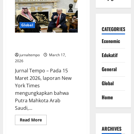
Donald
Trump
di
Dolar
AS:
Sejarah
Global
CATEGORIES
Baru
yang
Picu
MBS Desak Trump Perangi
Economic
Pro
dan
Pengaruh Iran di Timur Tengah
Kontra
Edukatif
jurnaltempo
March 17,
2026
General
Jurnal Tempo – Pada 15
Maret 2026, laporan New
Global
York Times
mengungkapkan bahwa
Home
Putra Mahkota Arab
Saudi,...
Read
Read More
more
about
ARCHIVES
MBS