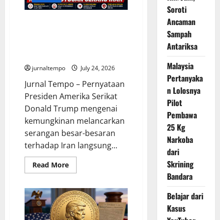
ke
Soroti
Pengadilan
Ancaman
Trump Semakin Dekat Putuskan
Serangan Besar ke Iran, Timur
Sampah
Tengah Kembali Dibayangi
Antariksa
Ancaman Konflik
Malaysia
jurnaltempo
July 24, 2026
Pertanyaka
Jurnal Tempo – Pernyataan
n Lolosnya
Presiden Amerika Serikat
Pilot
Donald Trump mengenai
Pembawa
kemungkinan melancarkan
25 Kg
serangan besar-besaran
Narkoba
terhadap Iran langsung...
dari
Skrining
Read
Read More
more
Bandara
about
Trump
Semakin
Belajar dari
Dekat
Putuskan
Kasus
Serangan
Besar