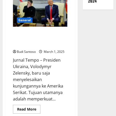
2024
Setelah
Ipar
Prabowo
Sindir
Kebijakan
Trump
General
Kunjungan Zelensky ke AS:
Rusia Mengklaim Itu Tak
Berhasil
Budi Santoso
March 1, 2025
Jurnal Tempo – Presiden
Ukraina, Volodymyr
Zelensky, baru saja
menyelesaikan
kunjungannya ke Amerika
Serikat. Tujuan utamanya
adalah memperkuat...
Read
Read More
more