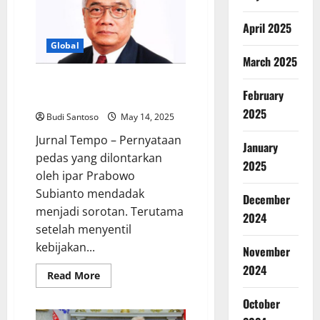
KTT
Gaza:
Prabowo
April 2025
Terungkap
Minta
Global
Bertemu
March 2025
Eric
Trump
Reaksi Amerika Setelah Ipar
February
Prabowo Sindir Kebijakan Trump
2025
Budi Santoso
May 14, 2025
Jurnal Tempo – Pernyataan
January
pedas yang dilontarkan
2025
oleh ipar Prabowo
Subianto mendadak
December
menjadi sorotan. Terutama
2024
setelah menyentil
kebijakan...
November
2024
Read
Read More
more
about
October
Reaksi
Amerika