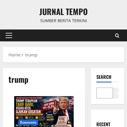
Skip
JURNAL TEMPO
to
content
SUMBER BERITA TERKINI
Primary
Menu
Home
trump
trump
SEARCH
Search
Economic
RECENT