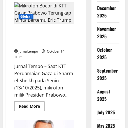
Donald
Trump
December
dan
Putin
2025
Siap
Global
Bertemu
di
November
Hongaria
Mikrofon Bocor di KTT Gaza:
2025
Prabowo Terungkap Minta
Bertemu Eric Trump
October
jurnaltempo
October 14,
2025
2025
Jurnal Tempo – Saat KTT
September
Perdamaian Gaza di Sharm
2025
el‑Sheikh pada Senin
(13/10/2025), mikrofon
August
milik Presiden Prabowo...
2025
Read
Read More
more
July 2025
about
Mikrofon
Bocor
May 2025
di