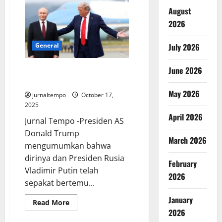
Desak
August
Trump
Perangi
2026
Pengaruh
Iran
di
Timur
July 2026
General
Tengah
June 2026
Donald Trump dan Putin Siap
Bertemu di Hongaria
May 2026
jurnaltempo
October 17,
2025
April 2026
Jurnal Tempo -Presiden AS
Donald Trump
March 2026
mengumumkan bahwa
dirinya dan Presiden Rusia
February
Vladimir Putin telah
2026
sepakat bertemu...
January
Read
Read More
more
2026
about