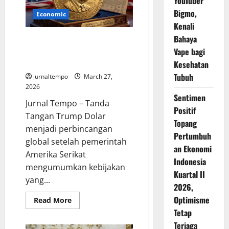
YouTuber
ke
Bigmo,
Iran,
Economic
Timur
Kenali
Tengah
Kembali
Bahaya
Tanda Tangan Donald Trump di
Dibayangi
Ancaman
Dolar AS: Sejarah Baru yang
Vape bagi
Konflik
Picu Pro dan Kontra
Kesehatan
Tubuh
jurnaltempo
March 27,
2026
Sentimen
Jurnal Tempo – Tanda
Positif
Tangan Trump Dolar
Topang
menjadi perbincangan
Pertumbuh
global setelah pemerintah
an Ekonomi
Amerika Serikat
Indonesia
mengumumkan kebijakan
Kuartal II
yang...
2026,
Optimisme
Read
Read More
more
Tetap
about
Tanda
Terjaga
Tangan