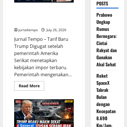
POSTS
Trump Terapkan Tarif Baru,
Prabowo
Usaha Kecil Mengajukan
Ungkap
Gugatan ke Pengadilan
Rumus
jurnaltempo
July 26, 2026
Bernegara:
Jurnal Tempo – Tarif Baru
Cintai
Trump Digugat setelah
Rakyat dan
pemerintah Amerika
Gunakan
Serikat menetapkan
Akal Sehat
kebijakan impor terbaru.
Pemerintah mengenakan...
Roket
SpaceX
Read
Read More
Tabrak
more
about
Bulan
Trump
Terapkan
dengan
Tarif
Baru,
Kecepatan
Usaha
Kecil
8.690
Mengajukan
Km/Jam,
Gugatan
General