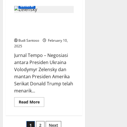
about
Kunjungan
General
Zelensky
ke
AS:
Zelensky dan Trump Negosiasi
Rusia
Mengklaim
Kesepakatan Kritis soal Logam
Itu
Tak
Tanah Jarang
Berhasil
Budi Santoso
February 10,
2025
Jurnal Tempo – Negosiasi
antara Presiden Ukraina
Volodymyr Zelensky dan
mantan Presiden Amerika
Serikat Donald Trump telah
menarik...
Read
Read More
more
about
Zelensky
dan
Trump
Posts
1
2
Next
Negosiasi