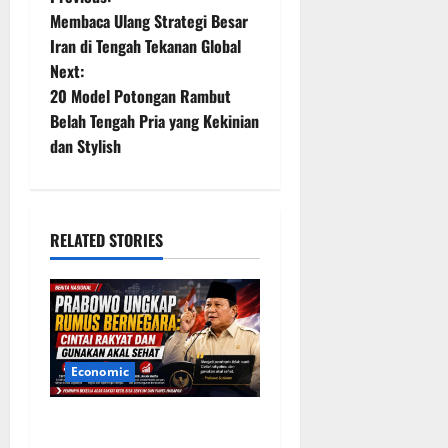
P
Membaca Ulang Strategi Besar
o
Iran di Tengah Tekanan Global
Next:
s
20 Model Potongan Rambut
t
Belah Tengah Pria yang Kekinian
dan Stylish
n
a
RELATED STORIES
v
i
g
a
Economic
t
Prabowo Ungkap Rumus