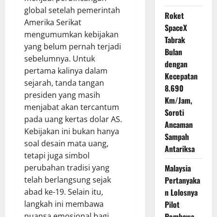
global setelah pemerintah
Roket
Amerika Serikat
SpaceX
mengumumkan kebijakan
Tabrak
yang belum pernah terjadi
Bulan
sebelumnya. Untuk
dengan
pertama kalinya dalam
Kecepatan
sejarah, tanda tangan
8.690
presiden yang masih
Km/Jam,
menjabat akan tercantum
Soroti
pada uang kertas dolar AS.
Ancaman
Kebijakan ini bukan hanya
Sampah
soal desain mata uang,
Antariksa
tetapi juga simbol
perubahan tradisi yang
Malaysia
telah berlangsung sejak
Pertanyaka
abad ke-19. Selain itu,
n Lolosnya
langkah ini membawa
Pilot
nuansa emosional bagi
Pembawa