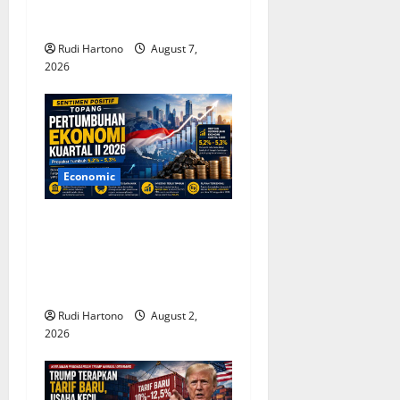
Bernegara: Cintai Rakyat
i
dan Gunakan Akal Sehat
o
Rudi Hartono
August 7,
2026
n
Economic
Sentimen Positif Topang
Pertumbuhan Ekonomi
Indonesia Kuartal II 2026,
Optimisme Tetap Terjaga
Rudi Hartono
August 2,
2026