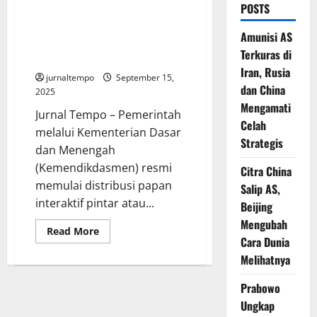
POSTS
Pemerintah Mulai Distribusikan
Smartboard ke Sekolah di
Amunisi AS
Banten, DKI Jakarta, dan Jawa
Terkuras di
Barat
Iran, Rusia
jurnaltempo
September 15,
dan China
2025
Mengamati
Jurnal Tempo – Pemerintah
Celah
melalui Kementerian Dasar
Strategis
dan Menengah
(Kemendikdasmen) resmi
Citra China
memulai distribusi papan
Salip AS,
interaktif pintar atau...
Beijing
Mengubah
Read
Read More
more
Cara Dunia
about
Melihatnya
Pemerintah
Mulai
Distribusikan
Prabowo
Smartboard
ke
Ungkap
Sekolah