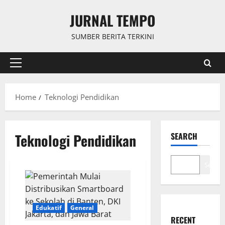
Skip
JURNAL TEMPO
to
content
SUMBER BERITA TERKINI
Primary
Menu
Home
Teknologi Pendidikan
Teknologi Pendidikan
SEARCH
Search
Edukatif
General
RECENT