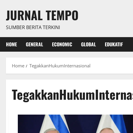
Skip
JURNAL TEMPO
to
content
SUMBER BERITA TERKINI
HOME
GENERAL
ECONOMIC
GLOBAL
EDUKATIF
Home
TegakkanHukumInternasional
TegakkanHukumInterna