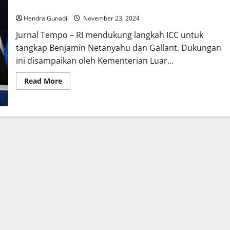
Gallant: Seruan Keadilan Internasional
Hendra Gunadi
November 23, 2024
Jurnal Tempo – RI mendukung langkah ICC untuk
tangkap Benjamin Netanyahu dan Gallant. Dukungan
ini disampaikan oleh Kementerian Luar...
Read
Read More
more
about
RI
Mendukung
Langkah
ICC
untuk
Tangkap
Netanyahu
dan
Gallant:
Seruan
Keadilan
Internasional