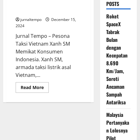
POSTS
Vietnam Melaju di Jalanan
Jakarta
Roket
jurnaltempo
December 15,
SpaceX
2024
Tabrak
Jurnal Tempo – Pesona
Bulan
Taksi Vietnam Xanh SM
dengan
Memikat Konsumen
Kecepatan
Indonesia. Xanh SM,
8.690
armada taksi listrik asal
Km/Jam,
Vietnam,...
Soroti
Ancaman
Read
Read More
more
Sampah
about
Taksi
Antariksa
Listrik
Biru
Kehijauan
Malaysia
Asal
Pertanyaka
Vietnam
Melaju
n Lolosnya
di
Jalanan
Pilot
Jakarta