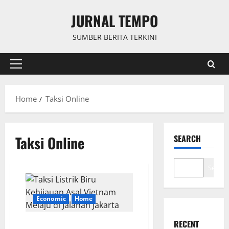
Skip
JURNAL TEMPO
to
content
SUMBER BERITA TERKINI
Primary
Menu
Home
Taksi Online
Taksi Online
SEARCH
Search
Economic
Home
RECENT
Taksi Listrik Biru Kehijauan Asal