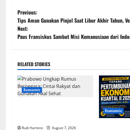
P
Previous:
Tips Aman Gunakan Pinjol Saat Libur Akhir Tahun, Ve
o
Next:
s
Paus Fransiskus Sambut Misi Kemanusiaan dari Indo
t
n
RELATED STORIES
a
v
Economic
i
Prabowo Ungkap Rumus
g
Economic
Bernegara: Cintai Rakyat dan
Gunakan Akal Sehat
a
Sentimen Posi
Rudi Hartono
August 7, 2026