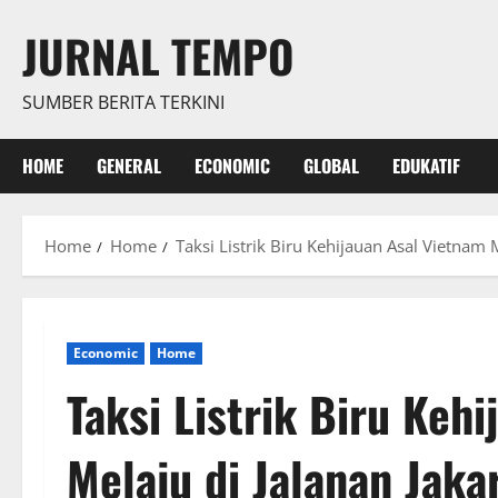
Skip
JURNAL TEMPO
to
content
SUMBER BERITA TERKINI
HOME
GENERAL
ECONOMIC
GLOBAL
EDUKATIF
Home
Home
Taksi Listrik Biru Kehijauan Asal Vietnam M
Economic
Home
Taksi Listrik Biru Keh
Melaju di Jalanan Jaka