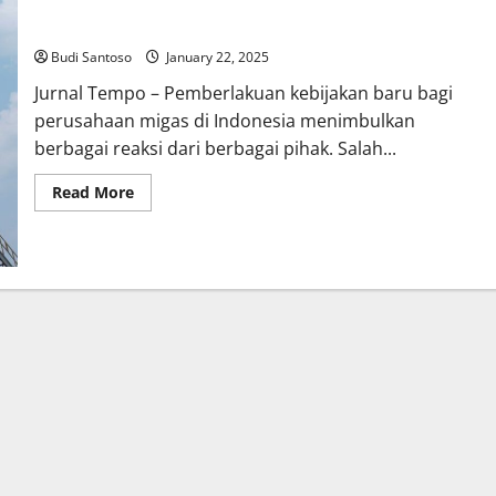
Pemberlakuan Kebijakan Baru untuk Perusahaan Migas
Indonesia
Budi Santoso
January 22, 2025
Jurnal Tempo – Pemberlakuan kebijakan baru bagi
perusahaan migas di Indonesia menimbulkan
berbagai reaksi dari berbagai pihak. Salah...
Read
Read More
more
about
Pemberlakuan
Kebijakan
Baru
untuk
Perusahaan
Migas
Indonesia