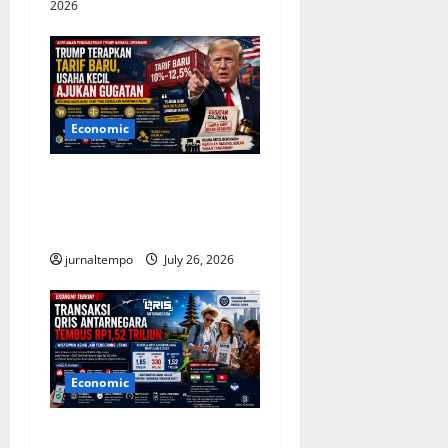
n
2026
Economic
Trump Terapkan Tarif Baru,
Usaha Kecil Mengajukan
Gugatan ke Pengadilan
jurnaltempo
July 26, 2026
Economic
Transaksi QRIS Antarnegara