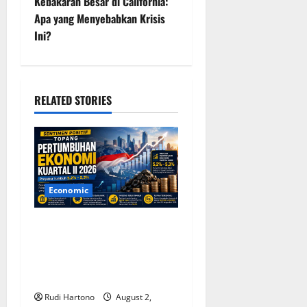
Kebakaran Besar di California:
t
Apa yang Menyebabkan Krisis
Ini?
n
a
RELATED STORIES
v
i
g
a
Economic
t
Sentimen Positif Topang
Pertumbuhan Ekonomi
i
Indonesia Kuartal II 2026,
o
Optimisme Tetap Terjaga
Rudi Hartono
August 2,