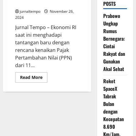
Persen
POSTS
jurnaltempo
November 26,
Prabowo
2024
Ungkap
Jurnal Tempo – Ekonomi RI
Rumus
saat ini menghadapi
Bernegara:
tantangan baru dengan
Cintai
rencana kenaikan Pajak
Rakyat dan
Pertambahan Nilai (PPN)
Gunakan
dari 11...
Akal Sehat
Read
Read More
Roket
more
about
SpaceX
Ekonomi
RI
Tabrak
di
Balik
Bulan
Wacana
dengan
Kenaikan
Pajak
Kecepatan
Menjadi
12
8.690
Persen
Km/Jam,