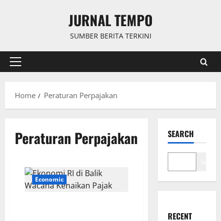
Skip
JURNAL TEMPO
to
content
SUMBER BERITA TERKINI
Primary
Menu
Home
Peraturan Perpajakan
Peraturan Perpajakan
SEARCH
Search
Economic
Ekonomi RI di Balik Wacana
Kenaikan Pajak Menjadi 12
RECENT