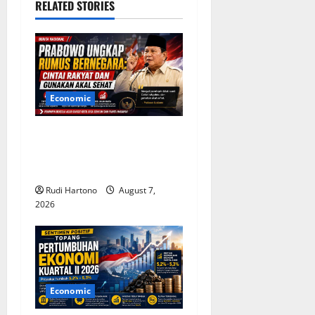
RELATED STORIES
i
g
a
Economic
t
Prabowo Ungkap Rumus
i
Bernegara: Cintai Rakyat
o
dan Gunakan Akal Sehat
Rudi Hartono
August 7,
n
2026
Economic