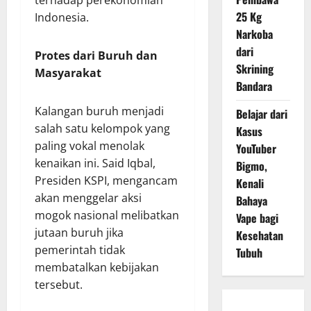
terhadap perekonomian
25 Kg
Indonesia.
Narkoba
dari
Protes dari Buruh dan
Skrining
Masyarakat
Bandara
Kalangan buruh menjadi
Belajar dari
salah satu kelompok yang
Kasus
paling vokal menolak
YouTuber
kenaikan ini. Said Iqbal,
Bigmo,
Presiden KSPI, mengancam
Kenali
akan menggelar aksi
Bahaya
mogok nasional melibatkan
Vape bagi
jutaan buruh jika
Kesehatan
pemerintah tidak
Tubuh
membatalkan kebijakan
tersebut.