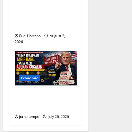
Sentimen Positif Topang
Pertumbuhan Ekonomi
Indonesia Kuartal II 2026,
Optimisme Tetap Terjaga
Rudi Hartono
August 2,
2026
Economic
Trump Terapkan Tarif Baru,
Usaha Kecil Mengajukan
Gugatan ke Pengadilan
jurnaltempo
July 26, 2026