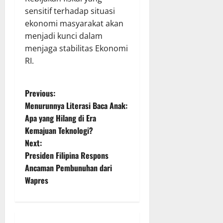
sensitif terhadap situasi
ekonomi masyarakat akan
menjadi kunci dalam
menjaga stabilitas Ekonomi
RI.
P
Previous:
Menurunnya Literasi Baca Anak:
o
Apa yang Hilang di Era
Kemajuan Teknologi?
s
Next:
t
Presiden Filipina Respons
Ancaman Pembunuhan dari
n
Wapres
a
v