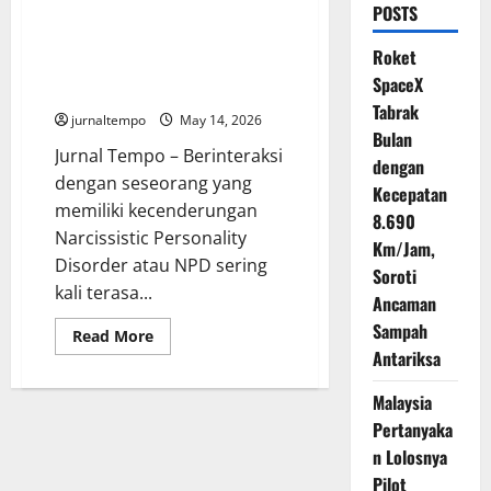
POSTS
Ciri-Ciri Orang NPD yang Diam-
Diam Menguras Emosi dan
Roket
Membuat Hubungan Jadi
SpaceX
Melelahkan
Tabrak
jurnaltempo
May 14, 2026
Bulan
Jurnal Tempo – Berinteraksi
dengan
dengan seseorang yang
Kecepatan
memiliki kecenderungan
8.690
Narcissistic Personality
Km/Jam,
Disorder atau NPD sering
Soroti
kali terasa...
Ancaman
Sampah
Read
Read More
more
Antariksa
about
Ciri-
Ciri
Malaysia
Orang
NPD
Pertanyaka
yang
n Lolosnya
Diam-
Diam
Pilot
Menguras