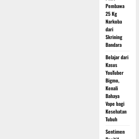
Emosi
Pembawa
dan
Membuat
25 Kg
Hubungan
Narkoba
Jadi
Melelahkan
dari
Skrining
Bandara
Belajar dari
Kasus
YouTuber
Bigmo,
Kenali
Bahaya
Vape bagi
Kesehatan
Tubuh
Sentimen