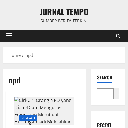
Skip
JURNAL TEMPO
to
content
SUMBER BERITA TERKINI
Primary
Menu
Home
npd
npd
SEARCH
Search
Edukatif
RECENT