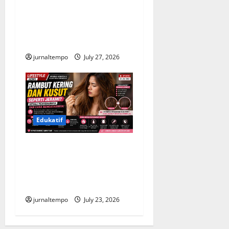
di Kejurnas Drift
Purwokerto, Panitia Janjikan
Evaluasi Menyeluruh demi
Keselamatan
jurnaltempo
July 27, 2026
Edukatif
Rambut Kering dan Kusut
seperti Jerami, Kenali
Penyebab serta Cara
Mengatasinya
jurnaltempo
July 23, 2026