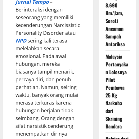
Jurnal Tempo
–
8.690
Berinteraksi dengan
Km/Jam,
seseorang yang memiliki
Soroti
kecenderungan Narcissistic
Ancaman
Personality Disorder atau
Sampah
NPD
sering kali terasa
Antariksa
melelahkan secara
emosional. Pada awal
Malaysia
hubungan, mereka
Pertanyaka
biasanya tampil menarik,
n Lolosnya
percaya diri, dan penuh
Pilot
perhatian. Namun, seiring
Pembawa
waktu, banyak orang mulai
25 Kg
merasa terkuras karena
Narkoba
hubungan berjalan tidak
dari
seimbang. Orang dengan
Skrining
sifat narsistik cenderung
Bandara
menempatkan dirinya
Belajar dari