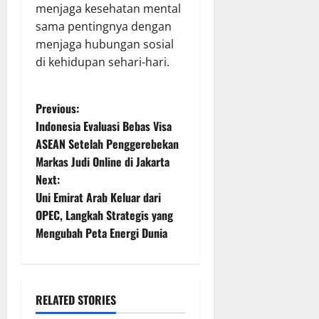
menjaga kesehatan mental
sama pentingnya dengan
menjaga hubungan sosial
di kehidupan sehari-hari.
P
Previous:
Indonesia Evaluasi Bebas Visa
o
ASEAN Setelah Penggerebekan
Markas Judi Online di Jakarta
s
Next:
t
Uni Emirat Arab Keluar dari
OPEC, Langkah Strategis yang
n
Mengubah Peta Energi Dunia
a
v
RELATED STORIES