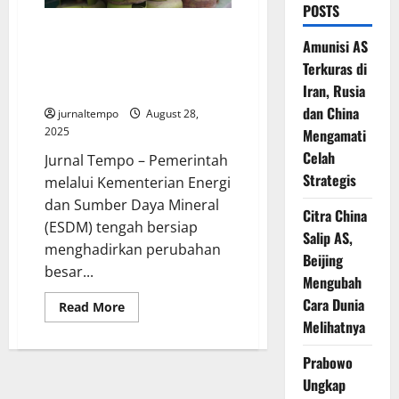
POSTS
Mulai 2026, Pembelian LPG 3
Amunisi AS
Kg Subsidi Harus Lewat Sistem
Terkuras di
Verifikasi Data: Siap-Siap Sistem
Baru!
Iran, Rusia
dan China
jurnaltempo
August 28,
2025
Mengamati
Celah
Jurnal Tempo – Pemerintah
Strategis
melalui Kementerian Energi
dan Sumber Daya Mineral
Citra China
(ESDM) tengah bersiap
Salip AS,
menghadirkan perubahan
Beijing
besar...
Mengubah
Cara Dunia
Read
Read More
more
Melihatnya
about
Mulai
2026,
Prabowo
Pembelian
LPG
Ungkap
3