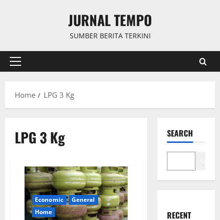
Skip
JURNAL TEMPO
to
content
SUMBER BERITA TERKINI
Primary
Menu
Home
LPG 3 Kg
LPG 3 Kg
SEARCH
Search
Economic
General
Home
RECENT