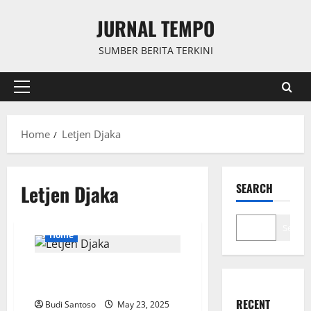
Skip
JURNAL TEMPO
to
content
SUMBER BERITA TERKINI
Primary
Menu
Home
Letjen Djaka
Letjen Djaka
SEARCH
Search
Home
Letjen Djaka dan Transparansi
Kekayaan Pejabat Tinggi Negara
RECENT
Budi Santoso
May 23, 2025