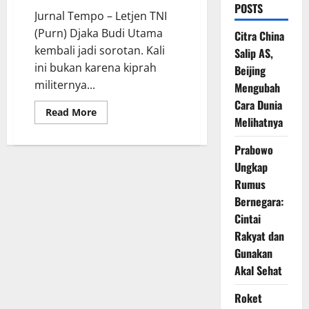
POSTS
Jurnal Tempo – Letjen TNI
(Purn) Djaka Budi Utama
Citra China
kembali jadi sorotan. Kali
Salip AS,
ini bukan karena kiprah
Beijing
militernya...
Mengubah
Cara Dunia
Read
Read More
Melihatnya
more
about
Letjen
Prabowo
Djaka
dan
Ungkap
Transparansi
Kekayaan
Rumus
Pejabat
Tinggi
Bernegara:
Negara
Cintai
Rakyat dan
Gunakan
Akal Sehat
Roket