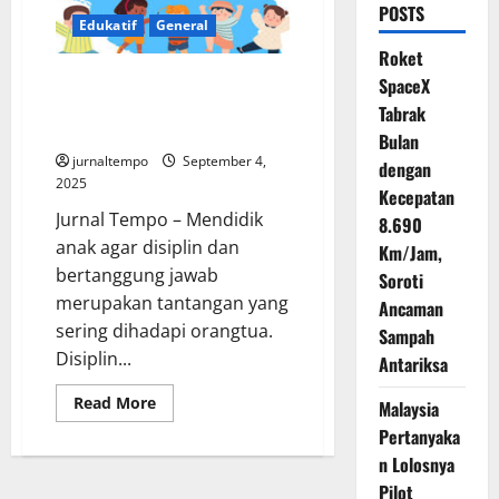
POSTS
Edukatif
General
Roket
Tips Mendidik Anak agar Disiplin
SpaceX
dan Mampu Bertanggung Jawab
Tabrak
atas Perbuatannya
Bulan
jurnaltempo
September 4,
dengan
2025
Kecepatan
Jurnal Tempo – Mendidik
8.690
anak agar disiplin dan
Km/Jam,
bertanggung jawab
Soroti
merupakan tantangan yang
Ancaman
sering dihadapi orangtua.
Sampah
Disiplin...
Antariksa
Read
Read More
Malaysia
more
about
Pertanyaka
Tips
n Lolosnya
Mendidik
Anak
Pilot
agar