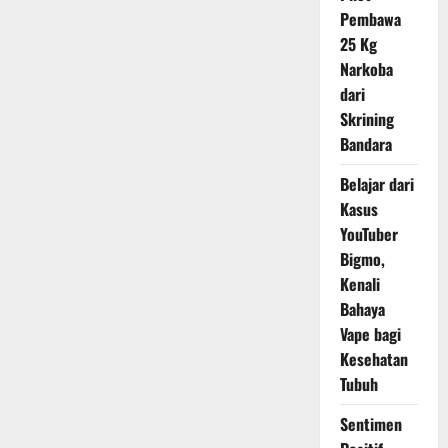
Disiplin
Pembawa
dan
Mampu
25 Kg
Bertanggung
Jawab
Narkoba
atas
dari
Perbuatannya
Skrining
Bandara
Belajar dari
Kasus
YouTuber
Bigmo,
Kenali
Bahaya
Vape bagi
Kesehatan
Tubuh
Sentimen