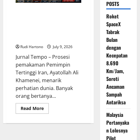
POSTS
Kenapa Jenazah Khamenei
Roket
Dibawa Keliling Lima Kota?
SpaceX
Mengungkap Makna Historis,
Religius, dan Politik di Balik
Tabrak
Prosesi Besar Iran
Bulan
dengan
Rudi Hartono
July 9, 2026
Kecepatan
Jurnal Tempo – Prosesi
8.690
pemakaman Pemimpin
Km/Jam,
Tertinggi Iran, Ayatollah Ali
Soroti
Khamenei, menarik
Ancaman
perhatian dunia. Banyak
Sampah
orang bertanya...
Antariksa
Read
Read More
more
Malaysia
about
Kenapa
Pertanyaka
Jenazah
n Lolosnya
Khamenei
Dibawa
Pilot
Keliling