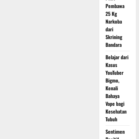
Lima
Pembawa
Kota?
Mengungkap
25 Kg
Makna
Historis,
Narkoba
Religius,
dari
dan
Politik
Skrining
di
Balik
Bandara
Prosesi
Besar
Iran
Belajar dari
Kasus
YouTuber
Bigmo,
Kenali
Bahaya
Vape bagi
Kesehatan
Tubuh
Sentimen