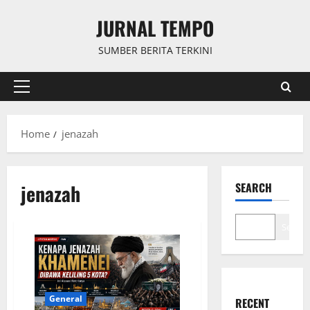
Skip
JURNAL TEMPO
to
content
SUMBER BERITA TERKINI
Primary
Menu
Home
jenazah
jenazah
SEARCH
Search
General
RECENT