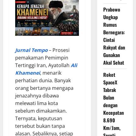
Prabowo
Ungkap
Rumus
Bernegara:
Cintai
Rakyat dan
Jurnal Tempo
– Prosesi
Gunakan
pemakaman Pemimpin
Akal Sehat
Tertinggi Iran, Ayatollah
Ali
Khamenei
, menarik
Roket
perhatian dunia. Banyak
SpaceX
orang bertanya mengapa
Tabrak
jenazahnya dibawa
Bulan
melewati lima kota
dengan
sebelum dimakamkan.
Kecepatan
Ternyata, keputusan
8.690
tersebut bukan tanpa
Km/Jam,
alasan. Sebaliknya, setiap
Soroti