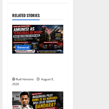
v
i
RELATED STORIES
g
a
t
General
i
o
Amunisi AS Terkuras di Iran,
Rusia dan China Mengamati
n
Celah Strategis
Rudi Hartono
August 9,
2026