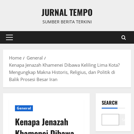
Skip
JURNAL TEMPO
to
content
SUMBER BERITA TERKINI
Primary
Menu
Home
General
Kenapa Jenazah Khamenei Dibawa Keliling Lima Kota?
Mengungkap Makna Historis, Religius, dan Politik di
Balik Prosesi Besar Iran
SEARCH
General
Kenapa Jenazah
Search
Khamenei Dibawa