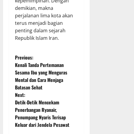
kepemimpinan. Dengan
demikian, makna
perjalanan lima kota akan
terus menjadi bagian
penting dalam sejarah
Republik Islam Iran.
P
Previous:
Kenali Tanda Pertemanan
o
Sesama Ibu yang Menguras
Mental dan Cara Menjaga
s
Batasan Sehat
t
Next:
Detik-Detik Mencekam
n
Penerbangan Ryanair,
Penumpang Nyaris Terisap
a
Keluar dari Jendela Pesawat