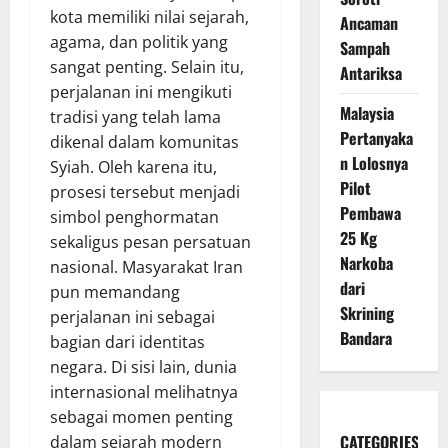
kota memiliki nilai sejarah,
Ancaman
agama, dan politik yang
Sampah
sangat penting. Selain itu,
Antariksa
perjalanan ini mengikuti
Malaysia
tradisi yang telah lama
Pertanyaka
dikenal dalam komunitas
n Lolosnya
Syiah. Oleh karena itu,
Pilot
prosesi tersebut menjadi
Pembawa
simbol penghormatan
25 Kg
sekaligus pesan persatuan
Narkoba
nasional. Masyarakat Iran
dari
pun memandang
Skrining
perjalanan ini sebagai
Bandara
bagian dari identitas
negara. Di sisi lain, dunia
internasional melihatnya
sebagai momen penting
CATEGORIES
dalam sejarah modern