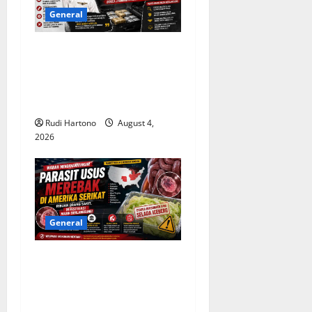
General
Malaysia Pertanyakan
Lolosnya Pilot Pembawa 25
Kg Narkoba dari Skrining
Bandara
Rudi Hartono
August 4,
2026
General
Wabah Parasit Usus
Merebak di Amerika Serikat,
Ribuan Kasus Diselidiki
Otoritas Kesehatan