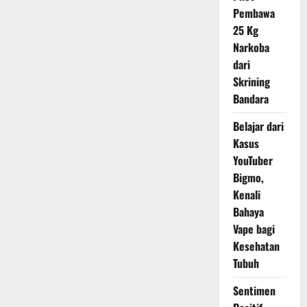
Sikap
Pembawa
Israel
yang
25 Kg
Tolak
Narkoba
Palestina
dari
Skrining
Bandara
Belajar dari
Kasus
YouTuber
Bigmo,
Kenali
Bahaya
Vape bagi
Kesehatan
Tubuh
Sentimen