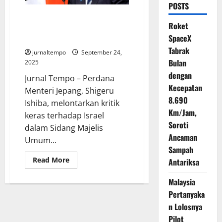
POSTS
PM Jepang Murka di Sidang PBB
Roket
atas Sikap Israel yang Tolak
SpaceX
Palestina
Tabrak
jurnaltempo
September 24,
Bulan
2025
dengan
Jurnal Tempo – Perdana
Kecepatan
Menteri Jepang, Shigeru
8.690
Ishiba, melontarkan kritik
Km/Jam,
keras terhadap Israel
Soroti
dalam Sidang Majelis
Ancaman
Umum...
Sampah
Read
Read More
Antariksa
more
about
PM
Malaysia
Jepang
Pertanyaka
Murka
di
n Lolosnya
Sidang
PBB
Pilot
atas