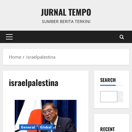
Skip
JURNAL TEMPO
to
content
SUMBER BERITA TERKINI
Primary
Menu
Home
israelpalestina
israelpalestina
SEARCH
Search
General
Global
RECENT