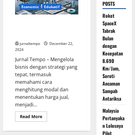
POSTS
Economic
Edukatif
Roket
Strategi Bisnis: Hitungan Modal
SpaceX
dan Menentukan Harga Jual
Tabrak
Efektif
Bulan
jurnaltempo
December 22,
dengan
2024
Kecepatan
Jurnal Tempo – Mengelola
8.690
bisnis dengan strategi yang
Km/Jam,
tepat, termasuk
Soroti
memahami cara
Ancaman
menghitung modal dan
Sampah
menentukan harga jual,
Antariksa
menjadi...
Malaysia
Read
Read More
Pertanyaka
more
about
n Lolosnya
Strategi
Pilot
Bisnis: