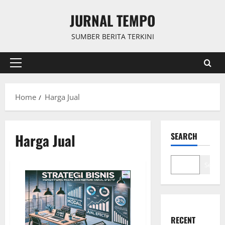
Skip
JURNAL TEMPO
to
content
SUMBER BERITA TERKINI
Primary
Menu
Home
Harga Jual
Harga Jual
SEARCH
Search
RECENT