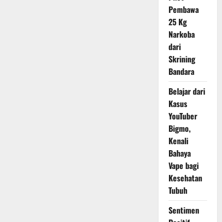
Hitungan
Pembawa
Modal
dan
25 Kg
Menentukan
Harga
Narkoba
Jual
dari
Efektif
Skrining
Bandara
Belajar dari
Kasus
YouTuber
Bigmo,
Kenali
Bahaya
Vape bagi
Kesehatan
Tubuh
Sentimen