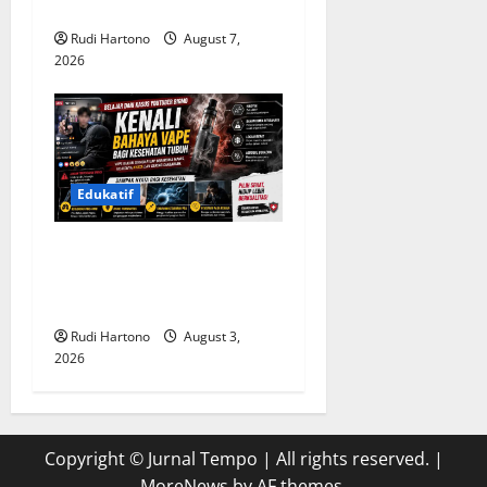
dan Gunakan Akal Sehat
Rudi Hartono
August 7,
2026
Edukatif
Belajar dari Kasus YouTuber
Bigmo, Kenali Bahaya Vape
bagi Kesehatan Tubuh
Rudi Hartono
August 3,
2026
Copyright © Jurnal Tempo | All rights reserved.
|
MoreNews
by AF themes.