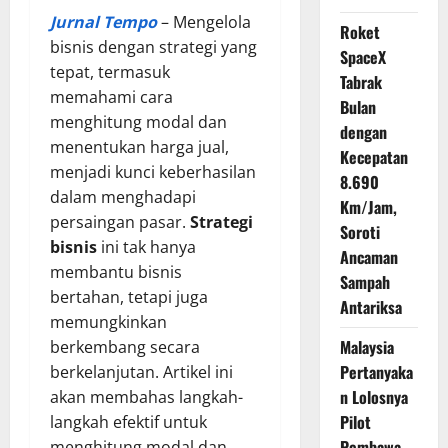
Jurnal Tempo
– Mengelola
Roket
bisnis dengan strategi yang
SpaceX
tepat, termasuk
Tabrak
memahami cara
Bulan
menghitung modal dan
dengan
menentukan harga jual,
Kecepatan
menjadi kunci keberhasilan
8.690
dalam menghadapi
Km/Jam,
persaingan pasar.
Strategi
Soroti
bisnis
ini tak hanya
Ancaman
membantu bisnis
Sampah
bertahan, tetapi juga
Antariksa
memungkinkan
Malaysia
berkembang secara
Pertanyaka
berkelanjutan. Artikel ini
n Lolosnya
akan membahas langkah-
Pilot
langkah efektif untuk
Pembawa
menghitung modal dan