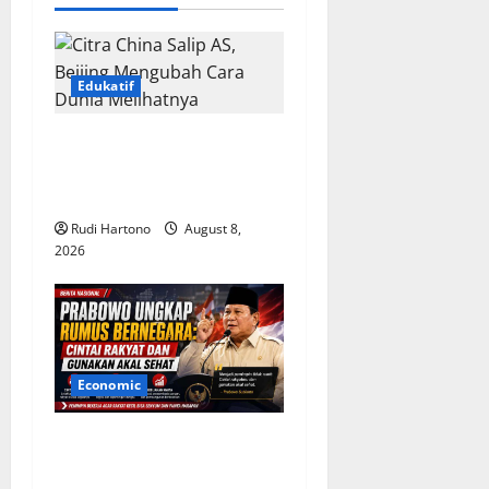
v
i
Edukatif
g
Citra China Salip AS, Beijing
a
Mengubah Cara Dunia
Melihatnya
t
Rudi Hartono
August 8,
i
2026
o
n
Economic
Prabowo Ungkap Rumus
Bernegara: Cintai Rakyat