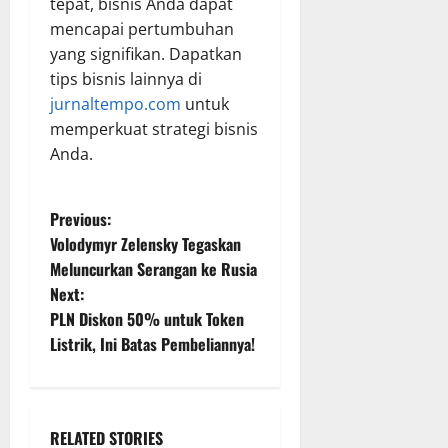
tepat, bisnis Anda dapat
mencapai pertumbuhan
yang signifikan. Dapatkan
tips bisnis lainnya di
jurnaltempo.com
untuk
memperkuat strategi bisnis
Anda.
P
Previous:
Volodymyr Zelensky Tegaskan
o
Meluncurkan Serangan ke Rusia
Next:
s
PLN Diskon 50% untuk Token
t
Listrik, Ini Batas Pembeliannya!
n
a
RELATED STORIES