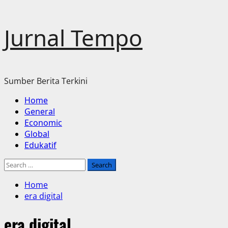
Skip
Jurnal Tempo
to
content
Sumber Berita Terkini
Primary
Home
Menu
General
Economic
Global
Edukatif
Search
for:
Home
era digital
era digital