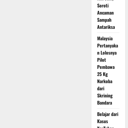
ke
Soroti
Nusakambangan
Demi
Ancaman
Pembinaan
Sampah
Antariksa
Malaysia
Pertanyaka
n Lolosnya
Pilot
Pembawa
25 Kg
Narkoba
dari
Skrining
Bandara
Belajar dari
Kasus