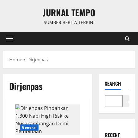
Skip
JURNAL TEMPO
to
content
SUMBER BERITA TERKINI
Primary
Menu
Home
Dirjenpas
Dirjenpas
SEARCH
Search
General
RECENT