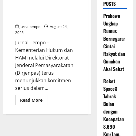
POSTS
Dirjenpas Pindahkan 1.300 Napi
High Risk ke Nusakambangan
Prabowo
Demi Pembinaan
Ungkap
jurnaltempo
August 24,
Rumus
2025
Bernegara:
Jurnal Tempo –
Cintai
Kementerian Hukum dan
Rakyat dan
HAM melalui Direktorat
Gunakan
Jenderal Pemasyarakatan
Akal Sehat
(Dirjenpas) terus
menunjukkan komitmen
Roket
serius dalam...
SpaceX
Tabrak
Read
Read More
Bulan
more
about
dengan
Dirjenpas
Pindahkan
Kecepatan
1.300
Napi
8.690
High
Km/Jam,
Risk