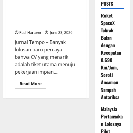
POSTS
Mengapa CV Bagus Saja Tidak
Cukup? Rahasia Mendapatkan
Roket
Pekerjaan di Era Kompetisi
SpaceX
Modern
Tabrak
Rudi Hartono
June 23, 2026
Bulan
Jurnal Tempo – Banyak
dengan
lulusan baru percaya
Kecepatan
bahwa CV yang menarik
8.690
adalah tiket utama menuju
Km/Jam,
pekerjaan impian....
Soroti
Ancaman
Read
Read More
more
Sampah
about
Mengapa
Antariksa
CV
Bagus
Saja
Malaysia
Tidak
Pertanyaka
Cukup?
Rahasia
n Lolosnya
Mendapatkan
Pekerjaan
Pilot