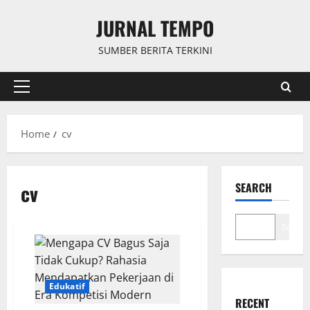
Skip
JURNAL TEMPO
to
content
SUMBER BERITA TERKINI
Primary
Menu
Home
cv
cv
SEARCH
Search
Edukatif
RECENT