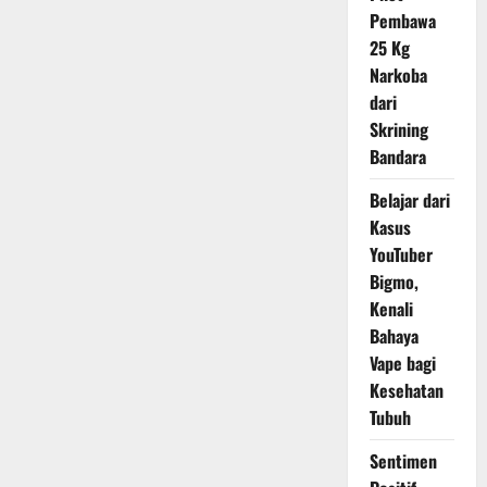
di
Era
Pembawa
Kompetisi
25 Kg
Modern
Narkoba
dari
Skrining
Bandara
Belajar dari
Kasus
YouTuber
Bigmo,
Kenali
Bahaya
Vape bagi
Kesehatan
Tubuh
Sentimen