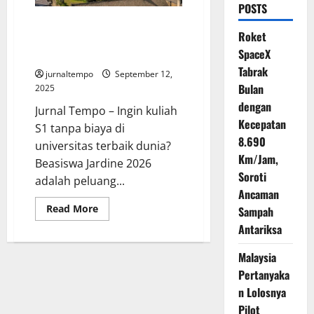
POSTS
Kuliah Gratis S1 di Oxford dan
Roket
Cambridge Lewat Beasiswa
SpaceX
Jardine 2026
Tabrak
jurnaltempo
September 12,
Bulan
2025
dengan
Jurnal Tempo – Ingin kuliah
Kecepatan
S1 tanpa biaya di
8.690
universitas terbaik dunia?
Km/Jam,
Beasiswa Jardine 2026
Soroti
adalah peluang...
Ancaman
Read
Read More
Sampah
more
about
Antariksa
Kuliah
Gratis
Malaysia
S1
di
Pertanyaka
Oxford
dan
n Lolosnya
Cambridge
Lewat
Pilot