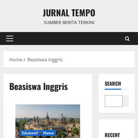
Skip
JURNAL TEMPO
to
content
SUMBER BERITA TERKINI
Primary
Menu
Home
Beasiswa Inggris
Beasiswa Inggris
SEARCH
Search
Edukatif
Home
RECENT