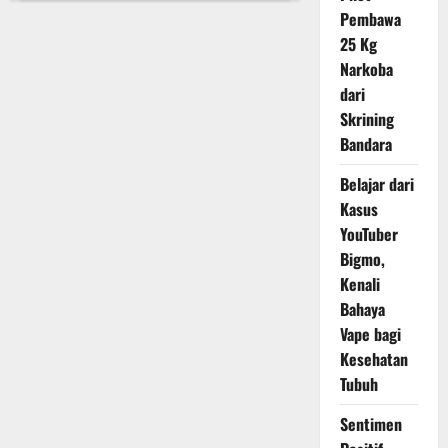
Amis
Pembawa
Hidangan
Ikan:
25 Kg
Tips
Jurnal
Narkoba
Tempo
dari
Hilangkan
Amis
Skrining
Ikan
Bandara
Belajar dari
Kasus
YouTuber
Bigmo,
Kenali
Bahaya
Vape bagi
Kesehatan
Tubuh
Sentimen