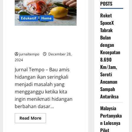
POSTS
Roket
Edukatif
Home
SpaceX
Tabrak
Bau Amis Hidangan Ikan: Tips
Bulan
Jurnal Tempo Hilangkan Amis
dengan
Ikan
Kecepatan
jurnaltempo
December 28,
8.690
2024
Km/Jam,
Jurnal Tempo – Bau amis
Soroti
hidangan ikan seringkali
Ancaman
menjadi masalah yang
Sampah
mengganggu ketika kita
Antariksa
ingin menikmati hidangan
berbahan dasar...
Malaysia
Pertanyaka
Read
Read More
more
n Lolosnya
about
Pilot
Bau