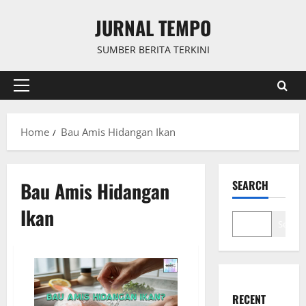
Skip
JURNAL TEMPO
to
content
SUMBER BERITA TERKINI
Primary
Menu
Home
Bau Amis Hidangan Ikan
Bau Amis Hidangan
SEARCH
Ikan
Search
RECENT