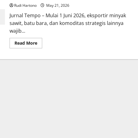
Rudi Hartono
May 21, 2026
Jurnal Tempo – Mulai 1 Juni 2026, eksportir minyak
sawit, batu bara, dan komoditas strategis lainnya
wajib...
Read
Read More
more
about
Eksportir
Minyak
Sawit
dan
Batu
Bara
Wajib
Laporkan
Data
ke
DSI