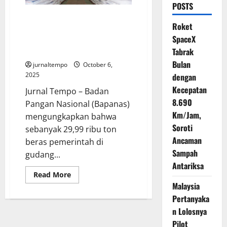
POSTS
Bapanas Ungkap 29 Ribu Ton
Roket
Beras Bulog Turun Mutu, 1,45
SpaceX
Juta Ton Masih Menumpuk di
Gudang
Tabrak
Bulan
jurnaltempo
October 6,
2025
dengan
Kecepatan
Jurnal Tempo – Badan
8.690
Pangan Nasional (Bapanas)
Km/Jam,
mengungkapkan bahwa
Soroti
sebanyak 29,99 ribu ton
Ancaman
beras pemerintah di
Sampah
gudang...
Antariksa
Read
Read More
more
Malaysia
about
Bapanas
Pertanyaka
Ungkap
29
n Lolosnya
Ribu
Pilot
Ton