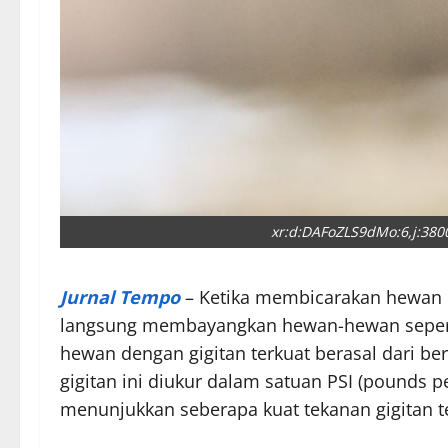
xr:d:DAFoZLS9dMo:6,j:38
Jurnal Tempo
– Ketika membicarakan hewan d
langsung membayangkan hewan-hewan seperti
hewan dengan gigitan terkuat berasal dari be
gigitan ini diukur dalam satuan PSI (pounds pe
menunjukkan seberapa kuat tekanan gigitan t