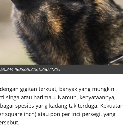
00308444805836328,t:23071205
engan gigitan terkuat, banyak yang mungkin
 singa atau harimau. Namun, kenyataannya,
rbagai spesies yang kadang tak terduga. Kekuatan
r square inch) atau pon per inci persegi, yang
ersebut.