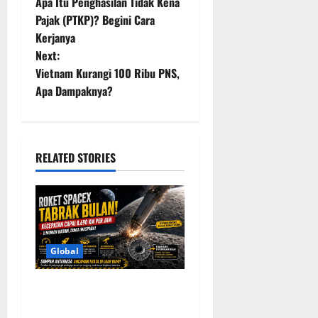
Apa Itu Penghasilan Tidak Kena
o
Pajak (PTKP)? Begini Cara
Kerjanya
s
Next:
t
Vietnam Kurangi 100 Ribu PNS,
Apa Dampaknya?
n
a
RELATED STORIES
v
i
g
a
Global
t
Roket SpaceX Tabrak Bulan
dengan Kecepatan 8.690
i