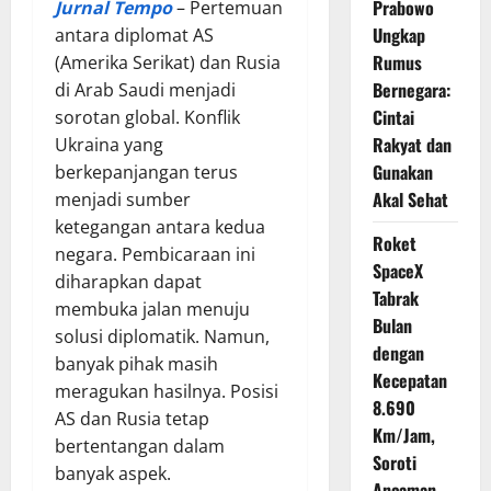
Prabowo
Jurnal Tempo
– Pertemuan
Ungkap
antara diplomat AS
Rumus
(Amerika Serikat) dan Rusia
Bernegara:
di Arab Saudi menjadi
Cintai
sorotan global. Konflik
Rakyat dan
Ukraina yang
Gunakan
berkepanjangan terus
Akal Sehat
menjadi sumber
ketegangan antara kedua
Roket
negara. Pembicaraan ini
SpaceX
diharapkan dapat
Tabrak
membuka jalan menuju
Bulan
solusi diplomatik. Namun,
dengan
banyak pihak masih
Kecepatan
meragukan hasilnya. Posisi
8.690
AS dan Rusia tetap
Km/Jam,
bertentangan dalam
Soroti
banyak aspek.
Ancaman