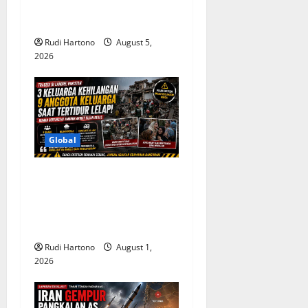
Km/Jam, Soroti Ancaman
o
Sampah Antariksa
Rudi Hartono
August 5,
n
2026
Global
3 Keluarga Kehilangan 9
Anggota Sekaligus, Tragedi
Rumah Ambruk di Pakistan
Jadi Peringatan Besar
Rudi Hartono
August 1,
2026