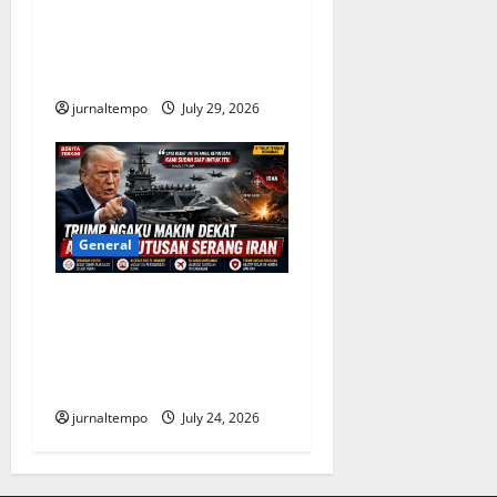
Merebak di Amerika Serikat,
Ribuan Kasus Diselidiki
Otoritas Kesehatan
jurnaltempo
July 29, 2026
General
Trump Semakin Dekat
Putuskan Serangan Besar ke
Iran, Timur Tengah Kembali
Dibayangi Ancaman Konflik
jurnaltempo
July 24, 2026