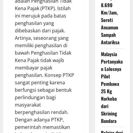
adalah Penghasilan Tidak
8.690
Kena Pajak (PTKP). Istilah
Km/Jam,
ini merujuk pada batas
Soroti
penghasilan yang
Ancaman
dibebaskan dari pajak.
Sampah
Artinya, seseorang yang
Antariksa
memiliki penghasilan di
bawah Penghasilan Tidak
Malaysia
Kena Pajak tidak wajib
Pertanyaka
membayar pajak
n Lolosnya
penghasilan. Konsep PTKP
Pilot
sangat penting karena
Pembawa
berfungsi sebagai bentuk
25 Kg
perlindungan bagi
Narkoba
masyarakat
dari
berpenghasilan rendah.
Skrining
Dengan adanya PTKP,
Bandara
pemerintah memastikan
Belajar dari