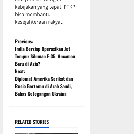
kebijakan yang tepat, PTKP
bisa membantu
kesejahteraan rakyat.
P
Previous:
India Bersiap Operasikan Jet
o
Tempur Siluman F-35, Ancaman
Baru di Asia?
s
Next:
t
Diplomat Amerika Serikat dan
Rusia Bertemu di Arab Saudi,
n
Bahas Ketegangan Ukraina
a
v
RELATED STORIES
i