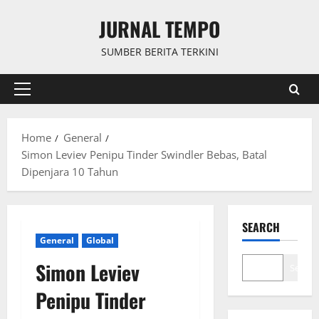
Skip
JURNAL TEMPO
to
content
SUMBER BERITA TERKINI
Primary
Menu
Home
General
Simon Leviev Penipu Tinder Swindler Bebas, Batal
Dipenjara 10 Tahun
SEARCH
General
Global
Simon Leviev
Search
Penipu Tinder