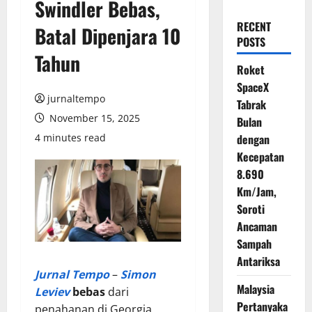
Swindler Bebas,
RECENT
Batal Dipenjara 10
POSTS
Tahun
Roket
SpaceX
jurnaltempo
Tabrak
November 15, 2025
Bulan
4 minutes read
dengan
Kecepatan
8.690
Km/Jam,
Soroti
Ancaman
Sampah
Antariksa
Jurnal Tempo
–
Simon
Malaysia
Leviev
bebas
dari
Pertanyaka
penahanan di Georgia