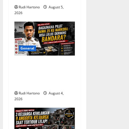
o
Rudi Hartono
August 5,
n
2026
General
Malaysia Pertanyakan
Lolosnya Pilot Pembawa 25
Kg Narkoba dari Skrining
Bandara
Rudi Hartono
August 4,
2026